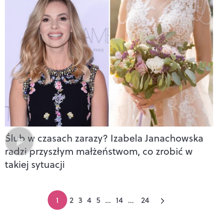
Ślub w czasach zarazy? Izabela Janachowska
radzi przyszłym małżeństwom, co zrobić w
takiej sytuacji
1
2
3
4
5
...
14
...
24