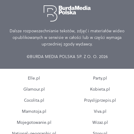
Dalsze rozpowszechnianie tekstów, zdjęć i materiałów wideo
opublikowanych w serwisie w całości lub w części wymaga
uprzedniej zgody wydawcy.
©BURDA MEDIA POLSKA SP. Z O. O. 2026
Elle.pl
Party.pl
Glamour.pl
Kobieta.pl
Cocolita.pl
Przyslijprzepis.pl
Mamotoja.pl
Viva.pl
Mojegotowanie.pl
Wizaz.pl
National-geographic.pl
Story.pl