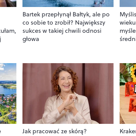
Bartek przepłynął Bałtyk, ale po
Myśli
co sobie to zrobił? Największy
wieku
zułam,
sukces w takiej chwili odnosi
myśle
j
głowa
średn
e
Jak pracować ze skórą?
Kraker