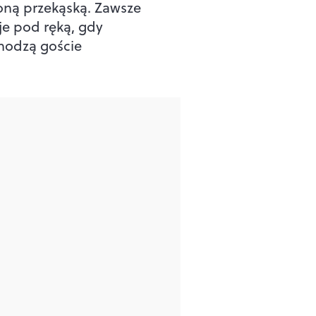
oną przekąską. Zawsze
e pod ręką, gdy
hodzą goście