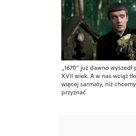
„1670” już dawno wyszedł 
XVII wiek. A w nas wciąż tk
więcej sarmaty, niż chcemy
przyznać