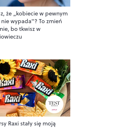
sz, że „kobiecie w pewnym
 nie wypada"? To zmień
nie, bo tkwisz w
iowieczu
sy Raxi stały się moją