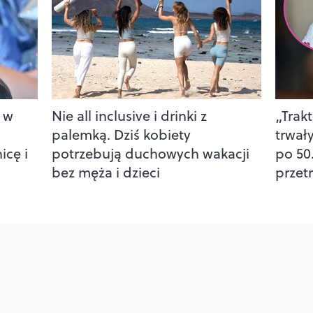
e w
Nie all inclusive i drinki z
„Trak
palemką. Dziś kobiety
trwał
icę i
potrzebują duchowych wakacji
po 50.
bez męża i dzieci
przet