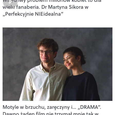
wielu fanaberia. Dr Martyna Sikora w
„Perfekcyjnie NIEidealna”
Motyle w brzuchu, zaręczyny i… „DRAMA”.
Dawno żaden film nie trzymał mnie tak w