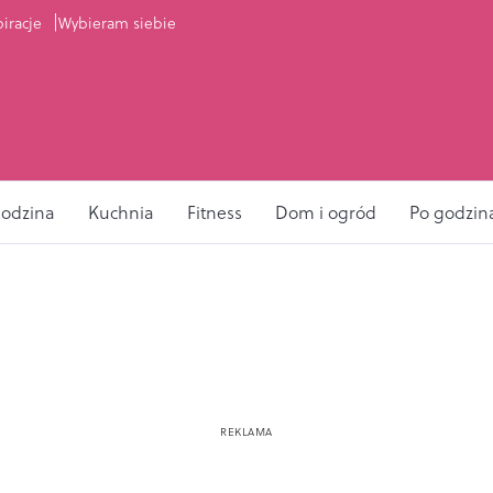
piracje
Wybieram siebie
odzina
Kuchnia
Fitness
Dom i ogród
Po godzin