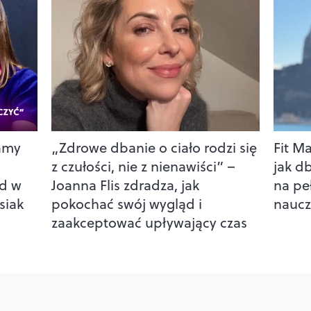
amy
„Zdrowe dbanie o ciało rodzi się
Fit M
z czułości, nie z nienawiści” –
jak d
ld w
Joanna Flis zdradza, jak
na pe
siak
pokochać swój wygląd i
naucz
zaakceptować upływający czas