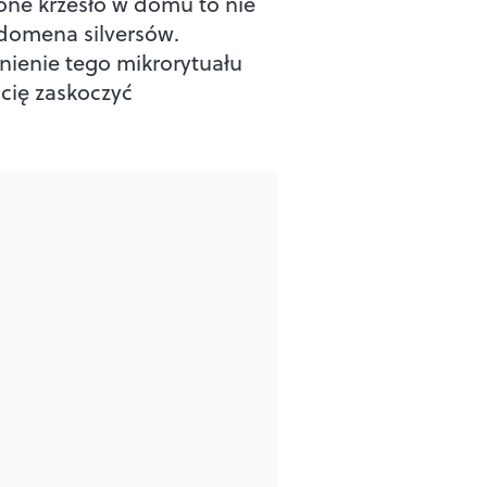
one krzesło w domu to nie
 domena silversów.
nienie tego mikrorytuału
cię zaskoczyć