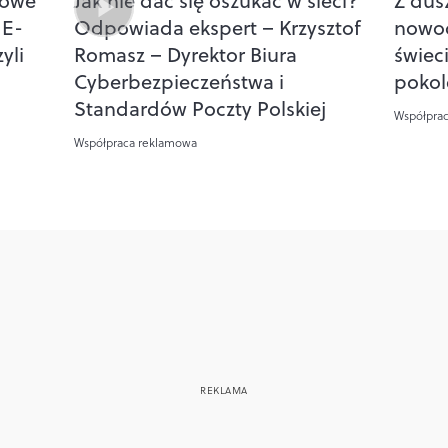
dowe
Jak nie dać się oszukać w sieci?
Z dus
 E-
Odpowiada ekspert – Krzysztof
nowoc
yli
Romasz – Dyrektor Biura
świec
Cyberbezpieczeństwa i
pokol
Standardów Poczty Polskiej
Współpra
Współpraca reklamowa