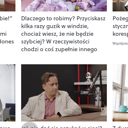
bie!”
Dlaczego to robimy? Przyciskasz
Pożeg
kilka razy guzik w windzie,
stycz
ymi
chociaż wiesz, że nie będzie
kores
 Jones
szybciej? W rzeczywistości
Współpra
chodzi o coś zupełnie innego