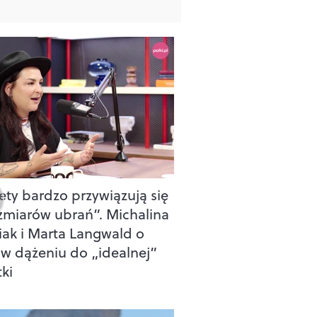
ety bardzo przywiązują się
zmiarów ubrań”. Michalina
iak i Marta Langwald o
i w dążeniu do „idealnej”
ki