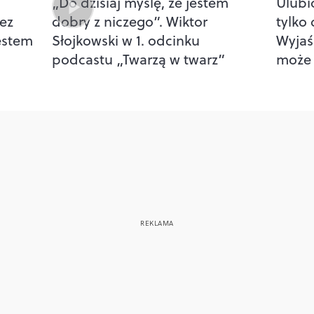
„Do dzisiaj myślę, że jestem
Ulubi
bez
dobry z niczego”. Wiktor
tylko
estem
Słojkowski w 1. odcinku
Wyjaś
podcastu „Twarzą w twarz”
może 