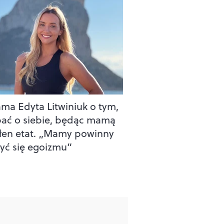
ama Edyta Litwiniuk o tym,
bać o siebie, będąc mamą
łen etat. „Mamy powinny
yć się egoizmu”