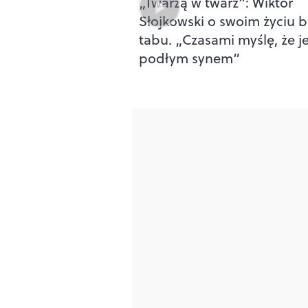
„Twarzą w twarz”: Wiktor
Słojkowski o swoim życiu 
tabu. „Czasami myślę, że j
podłym synem”