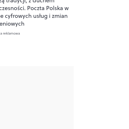
zą tradycji, z duchem
zesności. Poczta Polska w
ie cyfrowych usług i zmian
eniowych
ca reklamowa