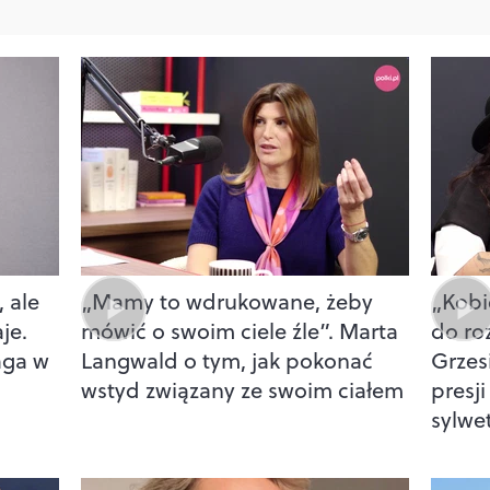
 ale
„Mamy to wdrukowane, żeby
„Kobi
je.
mówić o swoim ciele źle”. Marta
do ro
aga w
Langwald o tym, jak pokonać
Grzes
wstyd związany ze swoim ciałem
presj
sylwet