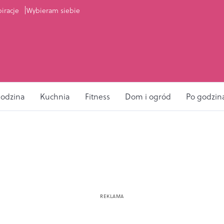
piracje
Wybieram siebie
odzina
Kuchnia
Fitness
Dom i ogród
Po godzin