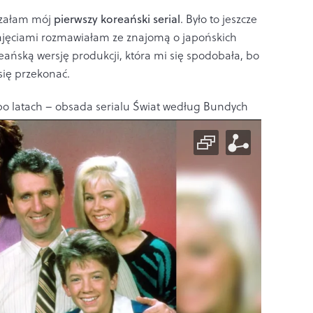
rzałam mój
pierwszy koreański serial
. Było to jeszcze
zajęciami rozmawiałam ze znajomą o japońskich
reańską wersję produkcji, która mi się spodobała, bo
się przekonać.
po latach – obsada serialu Świat według Bundych