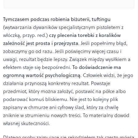
Tymczasem podczas robienia biżuterii, tuftingu
(wytwarzania dywaników specjalistycznym pistoletem z
włóczką, przyp. red.)
czy plecenia torebki z koralików
zależność jest prosta i przejrzysta
. Jeśli popełnimy błąd,
zobaczymy go od razu. Jeśli poświęcimy więcej czasu i
uwagi, rezultat będzie lepszy. Związek między wysiłkiem a
efektem staje się bezpośredni.
To doświadczenie ma
ogromną wartość psychologiczną
. Człowiek widzi, że jego
działania przynoszą konkretny rezultat. Powstaje
przedmiot, który można założyć, postawić na półce albo
podarować komuś bliskiemu. Nie jest to kolejny plik
zapisany w chmurze ani cyfrowy ślad, który za chwilę
zniknie w strumieniu nowych treści. To materialny dowód
własnej skuteczności.
Dlatego osoby zajmujące się rękodziełem tak często mówią