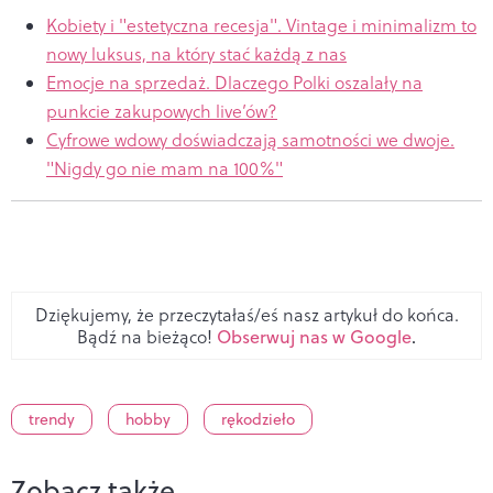
Kobiety i "estetyczna recesja". Vintage i minimalizm to
nowy luksus, na który stać każdą z nas
Emocje na sprzedaż. Dlaczego Polki oszalały na
punkcie zakupowych live’ów?
Cyfrowe wdowy doświadczają samotności we dwoje.
"Nigdy go nie mam na 100%"
Dziękujemy, że przeczytałaś/eś nasz artykuł do końca.
Bądź na bieżąco!
Obserwuj nas w Google
.
trendy
hobby
rękodzieło
Zobacz także