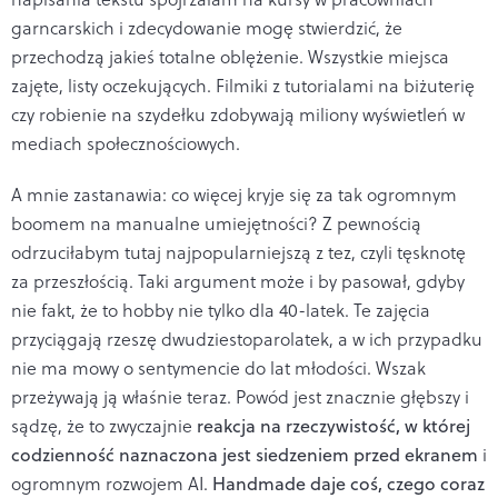
garncarskich i zdecydowanie mogę stwierdzić, że
przechodzą jakieś totalne oblężenie. Wszystkie miejsca
zajęte, listy oczekujących. Filmiki z tutorialami na biżuterię
czy robienie na szydełku zdobywają miliony wyświetleń w
mediach społecznościowych.
A mnie zastanawia: co więcej kryje się za tak ogromnym
boomem na manualne umiejętności? Z pewnością
odrzuciłabym tutaj najpopularniejszą z tez, czyli tęsknotę
za przeszłością. Taki argument może i by pasował, gdyby
nie fakt, że to hobby nie tylko dla 40-latek. Te zajęcia
przyciągają rzeszę dwudziestoparolatek, a w ich przypadku
nie ma mowy o sentymencie do lat młodości. Wszak
przeżywają ją właśnie teraz. Powód jest znacznie głębszy i
sądzę, że to zwyczajnie
reakcja na rzeczywistość, w której
codzienność naznaczona jest siedzeniem przed ekranem
i
ogromnym rozwojem AI.
Handmade daje coś, czego coraz