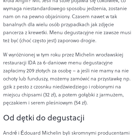
króla Anglii? Mit. Jeśli na stole pojawia się cokolwiek, co
wymaga niestandardowego sposobu jedzenia, zostanie
nam on na pewno objaśniony. Czasem nawet w tak
banalnych dla wielu osób przypadkach jak zdjęcie
pancerza z krewetki. Menu degustacyjne nie zawsze musi
też być (choć często jest) zaporowo drogie.
W wyróżnionej w tym roku przez Michelin wrocławskiej
restauracji IDA za 6-daniowe menu degustacyjne
zapłacimy 209 złotych za osobę – a jeśli nie mamy na nie
ochoty lub funduszy, możemy zamówić na przystawkę np.
gzik z pesto z czosnku niedźwiedziego i robionymi na
miejscu chipsami (32 zł), a potem gołąbki z jarmużem,
pęczakiem i serem pleśniowym (54 zł).
Od dętki do degustacji
André i Édouard Michelin byli skromnymi producentami