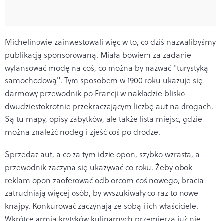
Michelinowie zainwestowali więc w to, co dziś nazwalibyśmy
publikacją sponsorowaną. Miała bowiem za zadanie
wylansować modę na coś, co można by nazwać "turystyką
samochodową". Tym sposobem w 1900 roku ukazuje się
darmowy przewodnik po Francji w nakładzie blisko
dwudziestokrotnie przekraczającym liczbę aut na drogach.
Są tu mapy, opisy zabytków, ale także lista miejsc, gdzie
można znaleźć nocleg i zjeść coś po drodze.
Sprzedaż aut, a co za tym idzie opon, szybko wzrasta, a
przewodnik zaczyna się ukazywać co roku. Żeby obok
reklam opon zaoferować odbiorcom coś nowego, bracia
zatrudniają więcej osób, by wyszukiwały co raz to nowe
knajpy. Konkurować zaczynają ze sobą i ich właściciele.
Wkrótce armia krytyków kulinarnych przemierza już nie