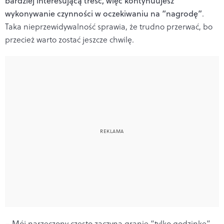
bardziej interesującą treść, więc kontynuujesz
wykonywanie czynności w oczekiwaniu na “nagrodę”
.
Taka nieprzewidywalność sprawia, że trudno przerwać, bo
przecież warto zostać jeszcze chwilę.
– Mój narzeczony często zaczyna granie “tylko godzinkę”.