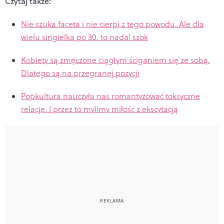
Czytaj także:
Nie szuka faceta i nie cierpi z tego powodu. Ale dla
wielu singielka po 30. to nadal szok
Kobiety są zmęczone ciągłym ściganiem się ze sobą.
Dlatego są na przegranej pozycji
Popkultura nauczyła nas romantyzować toksyczne
relacje. I przez to mylimy miłość z ekscytacją