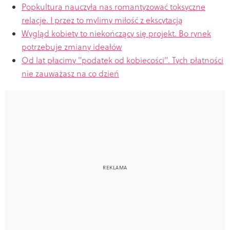
Popkultura nauczyła nas romantyzować toksyczne
relacje. I przez to mylimy miłość z ekscytacją
Wygląd kobiety to niekończący się projekt. Bo rynek
potrzebuje zmiany ideałów
Od lat płacimy "podatek od kobiecości". Tych płatności
nie zauważasz na co dzień