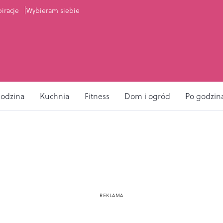
piracje
Wybieram siebie
odzina
Kuchnia
Fitness
Dom i ogród
Po godzin