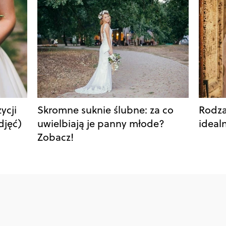
ycji
Skromne suknie ślubne: za co
Rodza
djęć)
uwielbiają je panny młode?
idealn
Zobacz!