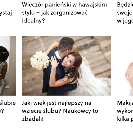
Wieczór panieński w hawajskim
Będzi
ystaj
stylu – jak zorganizować
swoje
idealny?
w jeg
ślubie
Jaki wiek jest najlepszy na
Makij
e?
wzięcie ślubu? Naukowcy to
wykon
zbadali!
kilka 