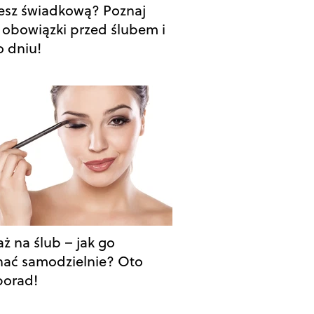
esz świadkową? Poznaj
 obowiązki przed ślubem i
o dniu!
aż na ślub – jak go
ać samodzielnie? Oto
porad!