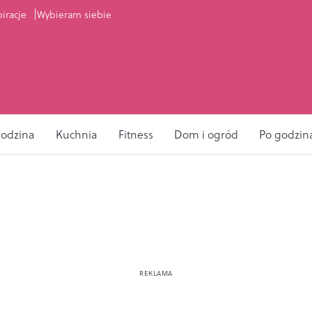
piracje
Wybieram siebie
odzina
Kuchnia
Fitness
Dom i ogród
Po godzin