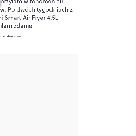
ierzyłam w fenomen air
ów. Po dwóch tygodniach z
i Smart Air Fryer 4.5L
iłam zdanie
ca reklamowa