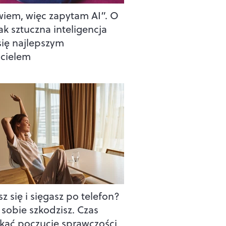
wiem, więc zapytam AI”. O
ak sztuczna inteligencja
 się najlepszym
acielem
z się i sięgasz po telefon?
sobie szkodzisz. Czas
kać poczucie sprawczości