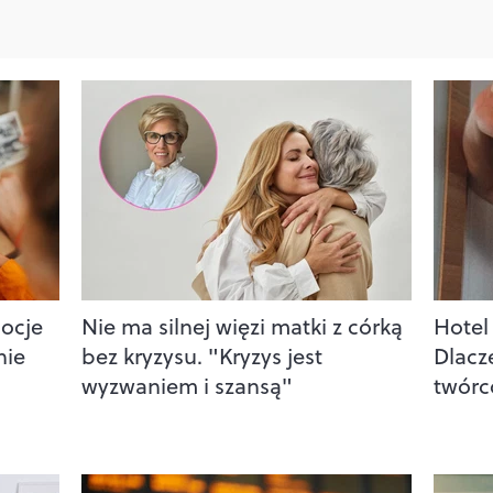
mocje
Nie ma silnej więzi matki z córką
Hotel
nie
bez kryzysu. "Kryzys jest
Dlacz
wyzwaniem i szansą"
twórc