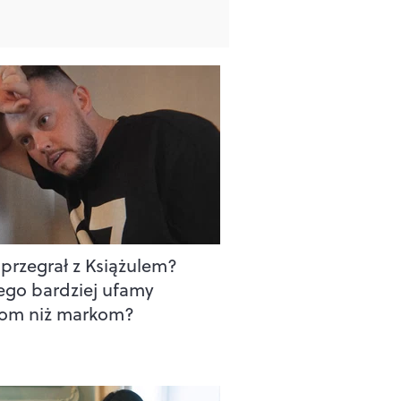
 przegrał z Książulem?
ego bardziej ufamy
om niż markom?