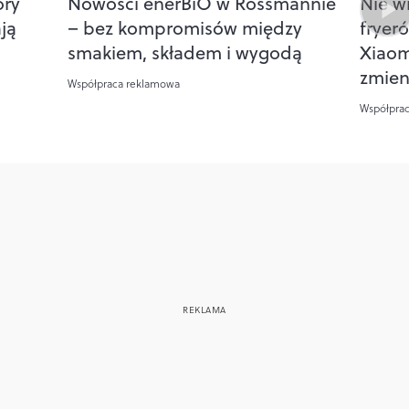
óry
Nowości enerBiO w Rossmannie
Nie w
ją
– bez kompromisów między
fryer
smakiem, składem i wygodą
Xiaom
zmien
Współpraca reklamowa
Współpra