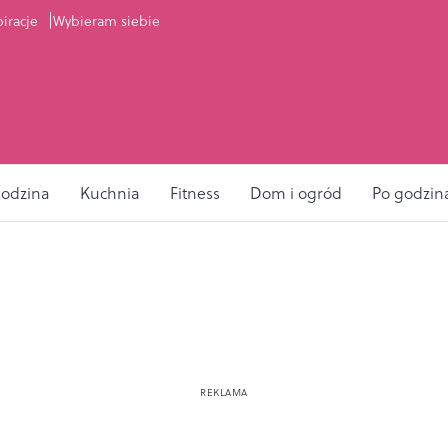
piracje
Wybieram siebie
odzina
Kuchnia
Fitness
Dom i ogród
Po godzin