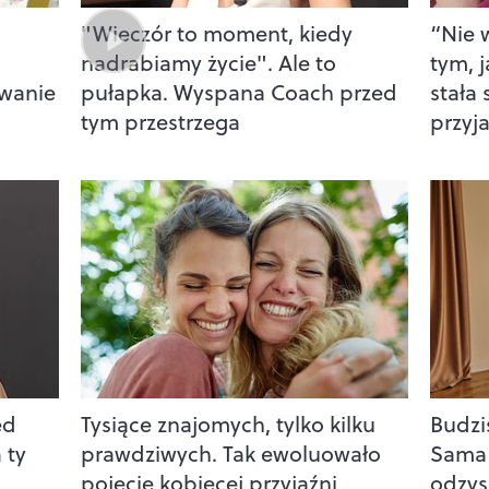
"Wieczór to moment, kiedy
“Nie 
nadrabiamy życie". Ale to
tym, j
wanie
pułapka. Wyspana Coach przed
stała
tym przestrzega
przyj
ed
Tysiące znajomych, tylko kilku
Budzis
 ty
prawdziwych. Tak ewoluowało
Sama 
pojęcie kobiecej przyjaźni
odzys