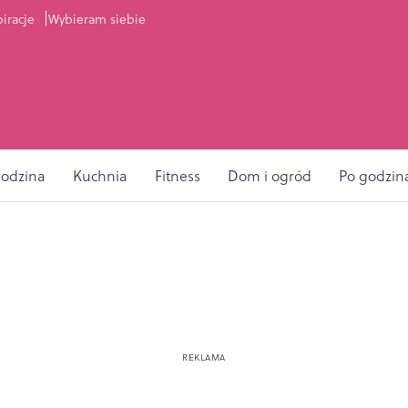
piracje
Wybieram siebie
odzina
Kuchnia
Fitness
Dom i ogród
Po godzin