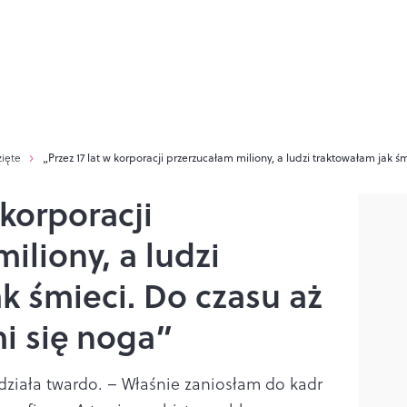
zięte
„Przez 17 lat w korporacji przerzucałam miliony, a ludzi traktowałam jak ś
 korporacji
iliony, a ludzi
k śmieci. Do czasu aż
i się noga”
ziała twardo. – Właśnie zaniosłam do kadr