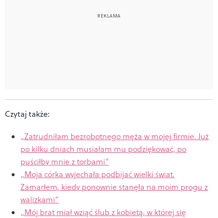
Czytaj także:
„Zatrudniłam bezrobotnego męża w mojej firmie. Już
po kilku dniach musiałam mu podziękować, po
puściłby mnie z torbami”
„Moja córka wyjechała podbijać wielki świat.
Zamarłem, kiedy ponownie stanęła na moim progu z
walizkami”
„Mój brat miał wziąć ślub z kobietą, w której się