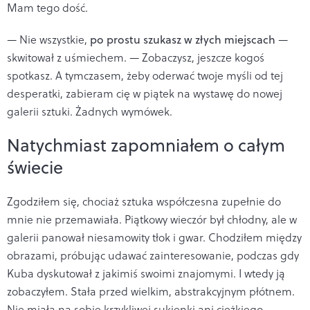
Mam tego dość.
— Nie wszystkie,
po prostu szukasz w złych miejscach
—
skwitował z uśmiechem. — Zobaczysz, jeszcze kogoś
spotkasz. A tymczasem, żeby oderwać twoje myśli od tej
desperatki, zabieram cię w piątek na wystawę do nowej
galerii sztuki. Żadnych wymówek.
Natychmiast zapomniałem o całym
świecie
Zgodziłem się, chociaż sztuka współczesna zupełnie do
mnie nie przemawiała. Piątkowy wieczór był chłodny, ale w
galerii panował niesamowity tłok i gwar. Chodziłem między
obrazami, próbując udawać zainteresowanie, podczas gdy
Kuba dyskutował z jakimiś swoimi znajomymi. I wtedy ją
zobaczyłem. Stała przed wielkim, abstrakcyjnym płótnem.
Nie miała na sobie krzykliwej sukienki ani ciężkiego