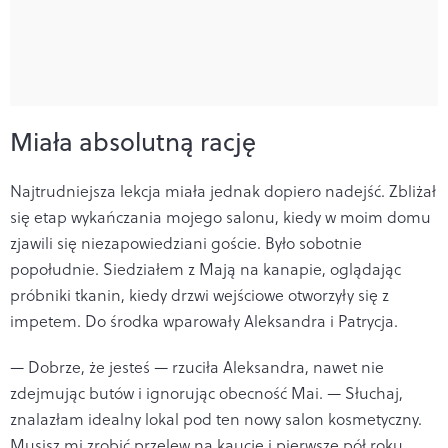
Miała absolutną rację
Najtrudniejsza lekcja miała jednak dopiero nadejść. Zbliżał
się etap wykańczania mojego salonu, kiedy w moim domu
zjawili się niezapowiedziani goście. Było sobotnie
popołudnie. Siedziałem z Mają na kanapie, oglądając
próbniki tkanin, kiedy drzwi wejściowe otworzyły się z
impetem. Do środka wparowały Aleksandra i Patrycja.
— Dobrze, że jesteś — rzuciła Aleksandra, nawet nie
zdejmując butów i ignorując obecność Mai. — Słuchaj,
znalazłam idealny lokal pod ten nowy salon kosmetyczny.
Musisz mi zrobić przelew na kaucję i pierwsze pół roku