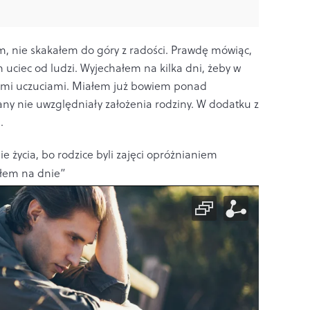
em, nie skakałem do góry z radości. Prawdę mówiąc,
uciec od ludzi. Wyjechałem na kilka dni, żeby w
oimi uczuciami. Miałem już bowiem ponad
lany nie uwzględniały założenia rodziny. W dodatku z
…
e życia, bo rodzice byli zajęci opróżnianiem
yłem na dnie”