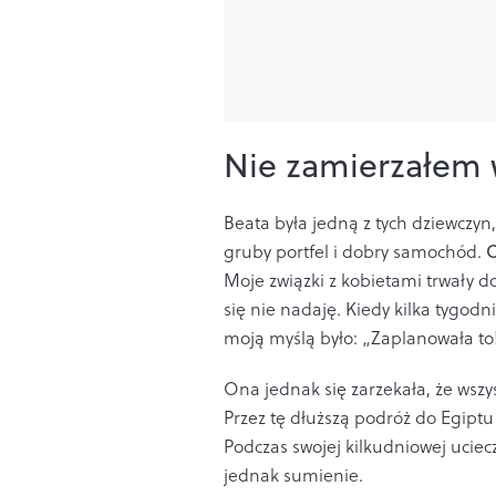
Nie zamierzałem w
Beata była jedną z tych dziewczy
gruby portfel i dobry samochód.
O
Moje związki z kobietami trwały 
się nie nadaję. Kiedy kilka tygod
moją myślą było: „Zaplanowała to!
Ona jednak się zarzekała, że wszys
Przez tę dłuższą podróż do Egiptu z
Podczas swojej kilkudniowej uciec
jednak sumienie.