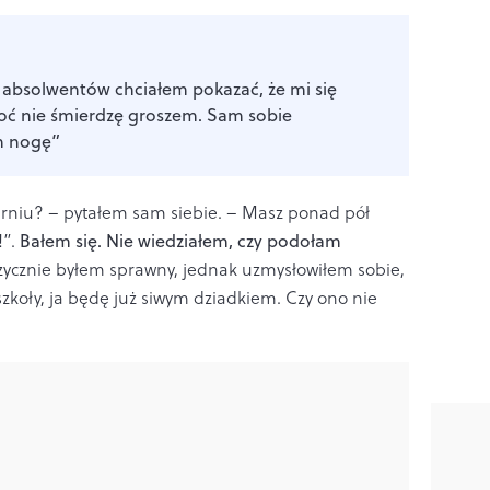
e absolwentów chciałem pokazać, że mi się
oć nie śmierdzę groszem. Sam sobie
m nogę”
 durniu? – pytałem sam siebie. – Masz ponad pół
!”.
Bałem się. Nie wiedziałem, czy podołam
zycznie byłem sprawny, jednak uzmysłowiłem sobie,
szkoły, ja będę już siwym dziadkiem. Czy ono nie