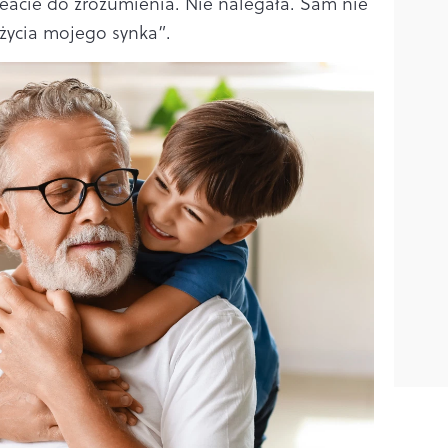
acie do zrozumienia. Nie nalegała. Sam nie
 życia mojego synka”.