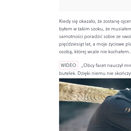
Kiedy się okazało, że zostanę ojc
byłem w takim szoku, że musiałem 
samotności poradzić sobie ze sw
pięćdziesiąt lat, a moje życiowe p
osobą, której wcale nie kochałem
WIDEO
„Obcy facet nauczył mni
butelek. Dzięki niemu nie skończ