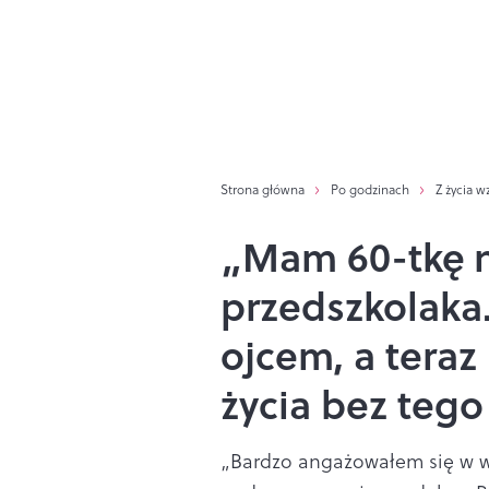
Strona główna
Po godzinach
Z życia w
„Mam 60-tkę n
przedszkolaka
ojcem, a tera
życia bez tego
„Bardzo angażowałem się w w