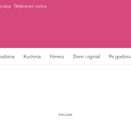
piracje
Wybieram siebie
odzina
Kuchnia
Fitness
Dom i ogród
Po godzin