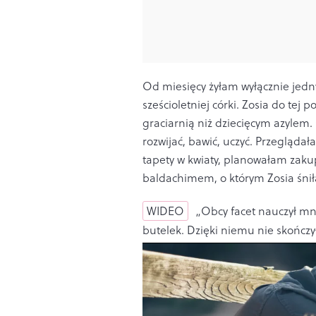
Od miesięcy żyłam wyłącznie jedn
sześcioletniej córki. Zosia do tej 
graciarnią niż dziecięcym azylem.
rozwijać, bawić, uczyć. Przegląda
tapety w kwiaty, planowałam zakup
baldachimem, o którym Zosia śnił
WIDEO
„Obcy facet nauczył mni
butelek. Dzięki niemu nie skończ