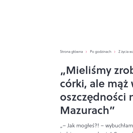
Strona główna
Po godzinach
Z życia w
„Mieliśmy zro
córki, ale mąż
oszczędności 
Mazurach”
„– Jak mogłeś?! – wybuchłam. 