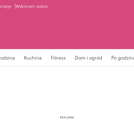
piracje
Wybieram siebie
odzina
Kuchnia
Fitness
Dom i ogród
Po godzin