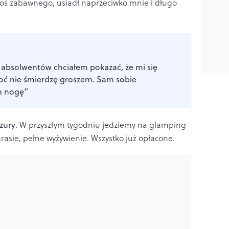
 coś zabawnego, usiadł naprzeciwko mnie i długo
e absolwentów chciałem pokazać, że mi się
oć nie śmierdzę groszem. Sam sobie
m nogę”
zury
. W przyszłym tygodniu jedziemy na glamping
arasie, pełne wyżywienie. Wszystko już opłacone.