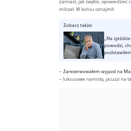
Zamiast, jak zwykle, opowiedzieć
milczał. W końcu oznajmił:
Zobacz także:
„Na zjeździ
powodzi, ch
podstawiłe
–
Zarezerwowałem wyjazd na Ma
– luksusowe namioty, jacuzzi na t