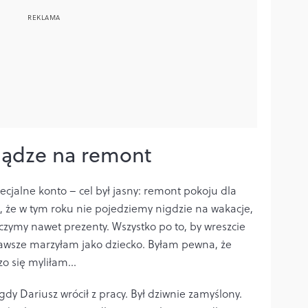
iądze na remont
cjalne konto – cel był jasny: remont pokoju dla
, że w tym roku nie pojedziemy nigdzie na wakacje,
zymy nawet prezenty. Wszystko po to, by wreszcie
j zawsze marzyłam jako dziecko. Byłam pewna, że
zo się myliłam…
dy Dariusz wrócił z pracy. Był dziwnie zamyślony.