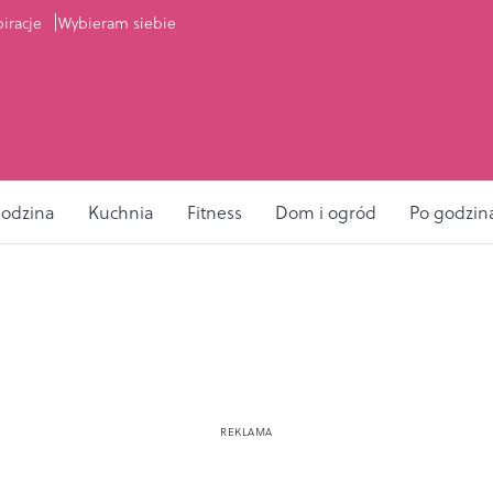
piracje
Wybieram siebie
odzina
Kuchnia
Fitness
Dom i ogród
Po godzin