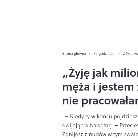
Strona główna
Po godzinach
Z życia w
„Żyję jak mili
męża i jestem
nie pracowała
„– Kiedy ty w końcu pójdziesz 
owijając w bawełnę. – Przecież
Zgnijesz z nudów w tym swoim