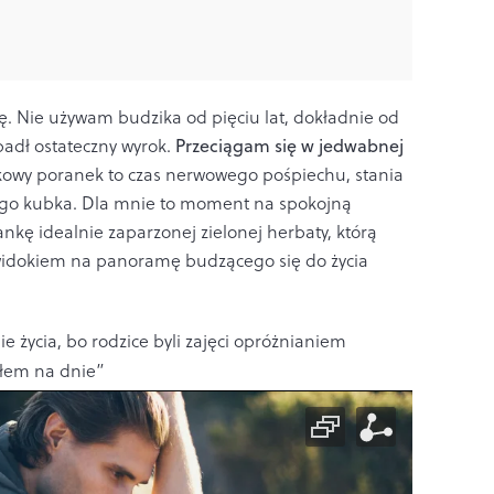
ę. Nie używam budzika od pięciu lat, dokładnie od
padł ostateczny wyrok.
Przeciągam się w jedwabnej
orkowy poranek to czas nerwowego pośpiechu, stania
wego kubka. Dla mnie to moment na spokojną
żankę idealnie zaparzonej zielonej herbaty, którą
widokiem na panoramę budzącego się do życia
e życia, bo rodzice byli zajęci opróżnianiem
yłem na dnie”