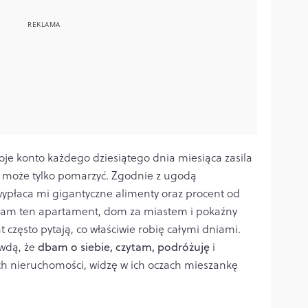
oje konto każdego dziesiątego dnia miesiąca zasila
ek może tylko pomarzyć. Zgodnie z ugodą
wypłaca mi gigantyczne alimenty oraz procent od
ałam ten apartament, dom za miastem i pokaźny
t często pytają, co właściwie robię całymi dniami.
wdą, że
dbam o siebie, czytam, podróżuję
i
ch nieruchomości, widzę w ich oczach mieszankę