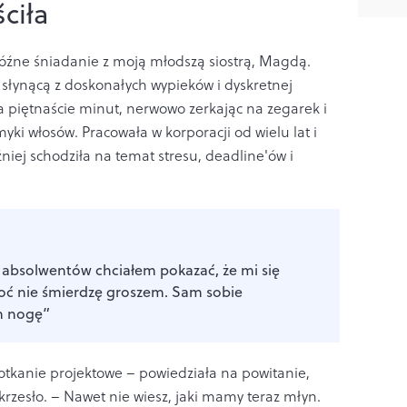
ciła
óźne śniadanie z moją młodszą siostrą, Magdą.
słynącą z doskonałych wypieków i dyskretnej
piętnaście minut, nerwowo zerkając na zegarek i
yki włosów. Pracowała w korporacji od wielu lat i
niej schodziła na temat stresu, deadline'ów i
e absolwentów chciałem pokazać, że mi się
oć nie śmierdzę groszem. Sam sobie
m nogę”
tkanie projektowe – powiedziała na powitanie,
rzesło. – Nawet nie wiesz, jaki mamy teraz młyn.