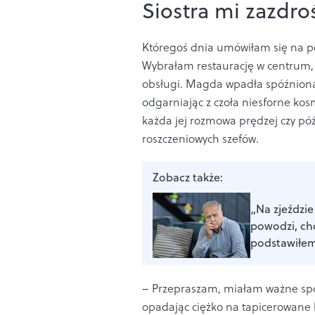
Siostra mi zazdroś
Któregoś dnia umówiłam się na p
Wybrałam restaurację w centrum, 
obsługi. Magda wpadła spóźniona 
odgarniając z czoła niesforne kosm
każda jej rozmowa prędzej czy póź
roszczeniowych szefów.
Zobacz także:
„Na zjeździ
powodzi, ch
podstawiłe
– Przepraszam, miałam ważne spo
opadając ciężko na tapicerowane k