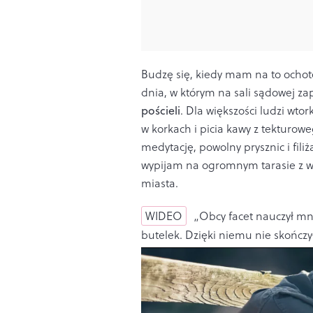
Budzę się, kiedy mam na to ochot
dnia, w którym na sali sądowej za
pościeli
. Dla większości ludzi wt
w korkach i picia kawy z tekturo
medytację, powolny prysznic i fili
wypijam na ogromnym tarasie z 
miasta.
WIDEO
„Obcy facet nauczył mni
butelek. Dzięki niemu nie skończ