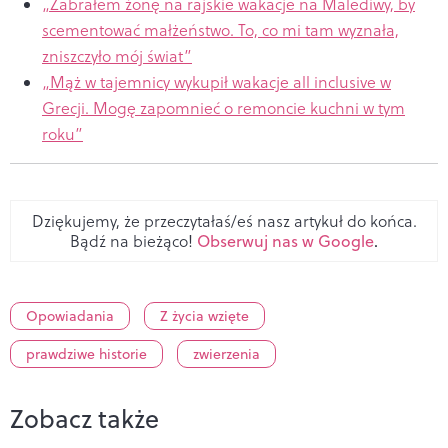
„Zabrałem żonę na rajskie wakacje na Malediwy, by
scementować małżeństwo. To, co mi tam wyznała,
zniszczyło mój świat”
„Mąż w tajemnicy wykupił wakacje all inclusive w
Grecji. Mogę zapomnieć o remoncie kuchni w tym
roku”
Dziękujemy, że przeczytałaś/eś nasz artykuł do końca.
Bądź na bieżąco!
Obserwuj nas w Google
.
Opowiadania
Z życia wzięte
prawdziwe historie
zwierzenia
Zobacz także