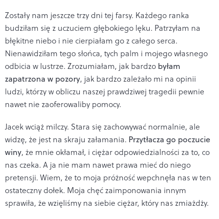
Zostały nam jeszcze trzy dni tej farsy. Każdego ranka
budziłam się z uczuciem głębokiego lęku. Patrzyłam na
błękitne niebo i nie cierpiałam go z całego serca.
Nienawidziłam tego słońca, tych palm i mojego własnego
odbicia w lustrze. Zrozumiałam, jak bardzo
byłam
zapatrzona w pozory
, jak bardzo zależało mi na opinii
ludzi, którzy w obliczu naszej prawdziwej tragedii pewnie
nawet nie zaoferowaliby pomocy.
Jacek wciąż milczy. Stara się zachowywać normalnie, ale
widzę, że jest na skraju załamania.
Przytłacza go poczucie
winy
, że mnie okłamał, i ciężar odpowiedzialności za to, co
nas czeka. A ja nie mam nawet prawa mieć do niego
pretensji. Wiem, że to moja próżność wepchnęła nas w ten
ostateczny dołek. Moja chęć zaimponowania innym
sprawiła, że wzięliśmy na siebie ciężar, który nas zmiażdży.