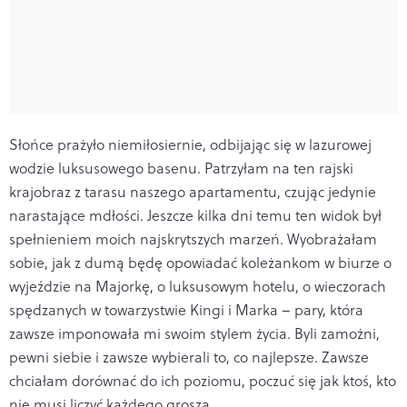
Słońce prażyło niemiłosiernie, odbijając się w lazurowej
wodzie luksusowego basenu. Patrzyłam na ten rajski
krajobraz z tarasu naszego apartamentu, czując jedynie
narastające mdłości. Jeszcze kilka dni temu ten widok był
spełnieniem moich najskrytszych marzeń. Wyobrażałam
sobie, jak z dumą będę opowiadać koleżankom w biurze o
wyjeździe na Majorkę, o luksusowym hotelu, o wieczorach
spędzanych w towarzystwie Kingi i Marka – pary, która
zawsze imponowała mi swoim stylem życia. Byli zamożni,
pewni siebie i zawsze wybierali to, co najlepsze. Zawsze
chciałam dorównać do ich poziomu, poczuć się jak ktoś, kto
nie musi liczyć każdego grosza.