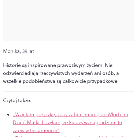
Monika, 39 lat
Historie są inspirowane prawdziwym życiem. Nie
odzwierciedlają rzeczywistych wydarzeń ani osób, a
wszelkie podobieństwa są całkowicie przypadkowe.
Czytaj także:
„Wzięłam pożyczkę, żeby zabrać mamę do Włoch na
Dzień Matki. Liczyłam, że kiedyś wynagrodzi mi to
zapis w testamencie”