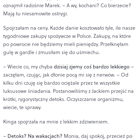
oznajmił radośnie Marek. – A wy, kochani? Co bierzecie?
Mają tu niesamowite ostrygi.
Spojrzałam na ceny. Każde danie kosztowało tyle, ile nasze
tygodniowe zakupy spożywcze w Polsce. Zakupy, na które
po powrocie nie będziemy mieli pieniędzy. Przełknęłam
gulę w gardle i zmusiłam się do uśmiechu.
– Wiecie co, my chyba
dzisiaj zjemy coś bardzo lekkiego
–
zaczęłam, czując, jak dłonie pocą mi się z nerwów. – Od
kilku dni czuję się bardzo ociężale przez te wszystkie
luksusowe śniadania. Postanowiliśmy z Jackiem przejść na
krótki, rygorystyczny detoks. Oczyszczanie organizmu,
wiecie, te sprawy.
Kinga spojrzała na mnie z lekkim zdziwieniem.
–
Detoks? Na wakacjach?
Monia, daj spokój, przecież po