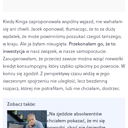
Kiedy Kinga zaproponowała wspólny wyjazd, nie wahałam
się ani chwili. Jacek oponował, tłumacząc, że to za duży
wydatek, że może powinniśmy poszukać czegoś tańszego,
w kraju. Ale ja byłam nieugięta.
Przekonałam go, że to
inwestycja
w nasz związek, w nasze samopoczucie.
Zasugerowałam, że przecież zawsze można wziąć niewielki
kredyt konsumpcyjny, który szybko spłacimy po powrocie. W
końcu się zgodził. Z perspektywy czasu widzę w jego
ówczesnym spojrzeniu nie uległość, lecz bezdenną
rozpacz, której nie potrafiłam, lub nie chciałam, dostrzec.
Zobacz także:
„Na zjeździe absolwentów
chciałem pokazać, że mi się
powodzi, choć nie śmierdzę