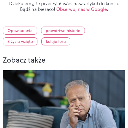
Dziękujemy, że przeczytałaś/eś nasz artykuł do końca.
Bądź na bieżąco!
Obserwuj nas w Google
.
Opowiadania
prawdziwe historie
Z życia wzięte
koleje losu
Zobacz także