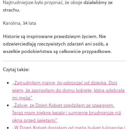
Najtrudniejsze było przyznać, że oboje
działaliśmy ze
strachu.
Karolina, 34 lata
Historie są inspirowane prawdziwym życiem. Nie
odzwierciedlają rzeczywistych zdarzeń ani osób, a
wszelkie podobieństwa są całkowicie przypadkowe.
Czytaj także:
„Zatrudniłam nianię, by odpocząć od dziecka. Dziś
wiem, że zaprosiłam do domu kobietę, która odebrała
mi męża”
„Żałuję, że Dzień Kobiet spędziłam ze szwagrem.
Teraz mam piękne kwiaty i sumienie brudniejsze niż
okna przed świętami”
„W Dzień Kobiet dostałam od męża bukiet tulipanów i