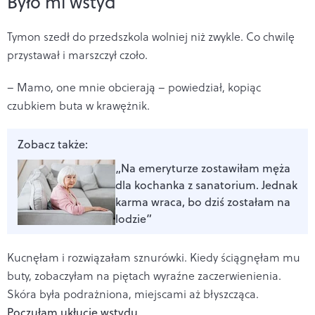
Było mi wstyd
Tymon szedł do przedszkola wolniej niż zwykle. Co chwilę
przystawał i marszczył czoło.
– Mamo, one mnie obcierają – powiedział, kopiąc
czubkiem buta w krawężnik.
Zobacz także:
„Na emeryturze zostawiłam męża
dla kochanka z sanatorium. Jednak
karma wraca, bo dziś zostałam na
lodzie”
Kucnęłam i rozwiązałam sznurówki. Kiedy ściągnęłam mu
buty, zobaczyłam na piętach wyraźne zaczerwienienia.
Skóra była podrażniona, miejscami aż błyszcząca.
Poczułam ukłucie wstydu.