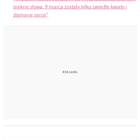
piękne słowa. 9 marca zostały tylko zwiędłe kwiaty i
złamane serce”