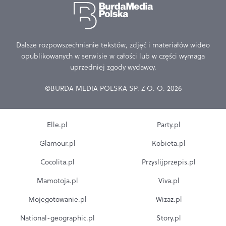
Dalsze rozpowszechnianie tekstów, zdjęć i materiałów wideo
opublikowanych w serwisie w całości lub w części wymaga
uprzedniej zgody wydawcy.
©BURDA MEDIA POLSKA SP. Z O. O. 2026
Elle.pl
Party.pl
Glamour.pl
Kobieta.pl
Cocolita.pl
Przyslijprzepis.pl
Mamotoja.pl
Viva.pl
Mojegotowanie.pl
Wizaz.pl
National-geographic.pl
Story.pl