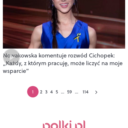
Nowakowska komentuje rozwód Cichopek:
„Każdy, z którym pracuję, może liczyć na moje
wsparcie”
1
2
3
4
5
...
59
...
114