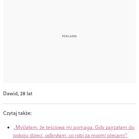
Dawid, 28 lat
Czytaj także:
„Myślałam, że teściowa mi pomaga. Gdy zajrzałam do
pokoju dzieci, odkryłam, co robi za moimi plecami”