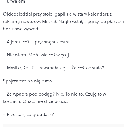
– urwałem.
Ojciec siedział przy stole, gapił się w stary kalendarz z
reklamą nawozów. Milczał. Nagle wstał, sięgnął po płaszcz i
bez słowa wyszedł.
– A jemu co? – prychnęła siostra.
– Nie wiem. Może wie coś więcej.
– Myślisz, że…? – zawahała się. – Że coś się stało?
Spojrzałem na nią ostro.
– Że wpadła pod pociąg? Nie. To nie to. Czuję to w
kościach. Ona… nie chce wrócić.
– Przestań, co ty gadasz?