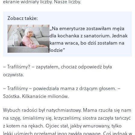
ekranie widniały liczby. Nasze liczby.
Zobacz także:
„Na emeryturze zostawiłam męża
dla kochanka z sanatorium. Jednak
karma wraca, bo dziś zostałam na
lodzie”
– Trafiliśmy? – zapytałem, chociaż odpowiedź była
oczywista.
– Trafiliśmy – powiedziała mama z drżącym głosem. –
Szóstka. Kilkanaście milionów.
Wybuch radości był natychmiastowy. Mama rzuciła się nam
na szyję, śmialiśmy się, krzyczeliśmy, siostra zaczęła tańczyć
z kotem na rękach. Ojciec stał, jakby wmurowany, tylko
lekki uśmiech przełamał jego zwykłą powagę. Coś jednak w