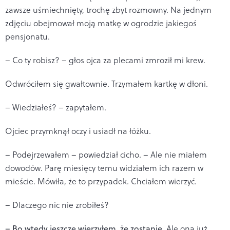
zawsze uśmiechnięty, trochę zbyt rozmowny. Na jednym
zdjęciu obejmował moją matkę w ogrodzie jakiegoś
pensjonatu.
– Co ty robisz? – głos ojca za plecami zmroził mi krew.
Odwróciłem się gwałtownie. Trzymałem kartkę w dłoni.
– Wiedziałeś? – zapytałem.
Ojciec przymknął oczy i usiadł na łóżku.
– Podejrzewałem – powiedział cicho. – Ale nie miałem
dowodów. Parę miesięcy temu widziałem ich razem w
mieście. Mówiła, że to przypadek. Chciałem wierzyć.
– Dlaczego nic nie zrobiłeś?
– Bo wtedy jeszcze wierzyłem, że zostanie.
Ale ona już