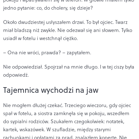
jedno pytanie: co, do cholery, się dzieje?
Około dwudziestej usłyszałem drzwi. To był ojciec. Twarz
miał bladszą niż zwykle. Nie odezwał się ani słowem. Tylko
usiadł w fotelu i westchnął ciężko.
– Ona nie wróci, prawda? – zapytałem.
Nie odpowiedział. Spojrzał na mnie długo. I w tej ciszy była
odpowiedź.
Tajemnica wychodzi na jaw
Nie mogłem dłużej czekać. Trzeciego wieczoru, gdy ojciec
spał w fotelu, a siostra zamknęła się w pokoju, wszedłem
do sypialni rodziców. Szukałem czegokolwiek: notatek,
kartek, wskazówek. W szufladzie, między starymi
rachunkami i opłatami za prąd, znalazłem kopertę. Nie