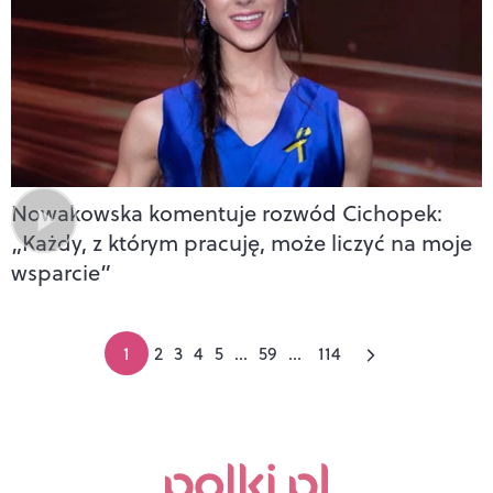
Nowakowska komentuje rozwód Cichopek:
„Każdy, z którym pracuję, może liczyć na moje
wsparcie”
1
2
3
4
5
...
59
...
114