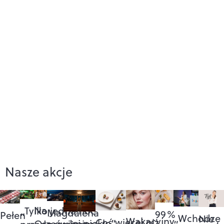
Nasze akcje
Na
„Tylko jedna noc”
Magdalena
99%
Pełen
„Wchodzę
Nie
Wakacyjny
Coś więcej niż
„Jej piekło”
Orzeźwienie: