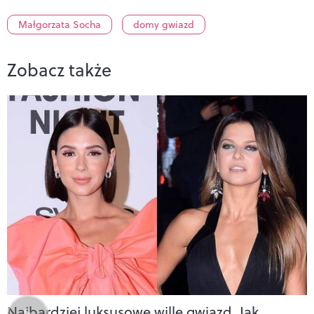
Małgorzata Socha
domy gwiazd
Zobacz także
Najbardziej luksusowe wille gwiazd. Jak