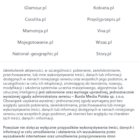
Glamour.pl
Kobieta.pl
Cocolita.pl
Przyslijprzepis.pl
Mamotoja.pl
Viva.pl
Mojegotowanie.pl
Wizaz.pl
National-geographic.pl
Story.pl
Jakiekolwiek aktywności, w szczególności: pobieranie, zwielokrotnianie,
przechowywanie, lub inne wykorzystywanie treści, danych lub informacji
dostępnych w ramach niniejszego serwisu oraz wszystkich jego podstron, w
szczególności w celu ich eksploracji, zmierzającej do tworzenia, rozwoju,
modyfikacji i szkolenia systemów uczenia maszynowego, algorytmów lub
sztucznej inteligencji
jest zabronione oraz wymaga uprzedniej, jednoznacznie
wyrażonej zgody administratora serwisu – Burda Media Polska sp. z o.o.
Obowiązek uzyskania wyraźnej i jednoznacznej zgody wymagany jest bez
względu sposób pobierania, zwielokrotniania, przechowywania lub innego
wykorzystywania treści, danych lub informacji dostępnych w ramach niniejszego
serwisu oraz wszystkich jego podstron, jak również bez względu na charakter
tych treści, danych i informacji.
Powyższe nie dotyczy wyłącznie przypadków wykorzystywania treści, danych i
informacji w celu umożliwienia i ułatwienia ich wyszukiwania przez
wyszukiwarki internetowe oraz umożliwienia pozycjonowania stron