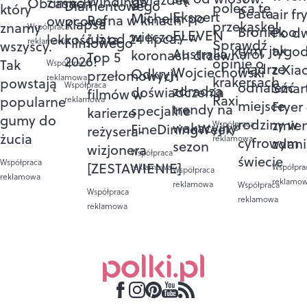
Windinga
zimno i
Obcasach
Diamentowego
poleca tę
który
Beata
air f
Ekspert
Michelin po
Refna w kinach
owocowa
Klapsa
przekąskę!
znamy
Współpraca
Broniek o
Po d
ELEVEN
wieczory w
już od 24 lipca.
lekkość lata
Filmowego
Sprawdź
reklamowa
wszyscy.
tym, jak
tygo
Australia Karol
koronach drzew.
Top 5
2026!
opinie o
Tak
Współpraca
mądrze
z Xia
Wojciechowski
Odkryj
przełomowych
reklamowa
krakersach
powstają
odnaleźć
Smart
Współpraca
zdradza
doświadczenia
filmów w
Raxi
popularne
reklamowa
miejsce
Fryer
trendy na
specjalne
karierze
gumy do
rodziny w
zmie
Współpraca
wakacyjny
FineDiningWeek®
reżysera-
żucia
reklamowa
cyfrowym
zdan
sezon
wizjonera
Współpraca
świecie
Współpraca
[ZESTAWIENIE]
Współpra
reklamowa
Współpraca
reklamowa
reklamo
reklamowa
Współpraca
Współpraca
reklamowa
reklamowa