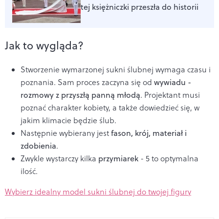
tej księżniczki przeszła do historii
Jak to wygląda?
Stworzenie wymarzonej sukni ślubnej wymaga czasu i
poznania. Sam proces zaczyna się od
wywiadu -
rozmowy z przyszłą panną młodą
. Projektant musi
poznać charakter kobiety, a także dowiedzieć się, w
jakim klimacie będzie ślub.
Następnie wybierany jest
fason, krój, materiał i
zdobienia
.
Zwykle wystarczy kilka
przymiarek
- 5 to optymalna
ilość.
Wybierz idealny model sukni ślubnej do twojej figury