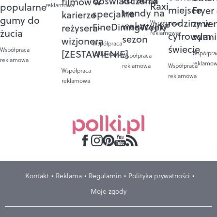
doświadczenia
filmów w
Raxi
popularne
reklamowa
miejsce
Fryer
trendy na
specjalne
karierze
gumy do
rodziny w
zmie
Współpraca
wakacyjny
FineDiningWeek®
reżysera-
żucia
reklamowa
cyfrowym
zdan
sezon
wizjonera
Współpraca
świecie
Współpraca
[ZESTAWIENIE]
Współpra
reklamowa
Współpraca
reklamowa
reklamo
reklamowa
Współpraca
Współpraca
reklamowa
reklamowa
Kontakt
Reklama
Regulamin
Polityka prywatności
Moje zgody