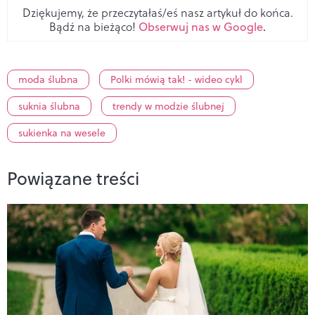
Dziękujemy, że przeczytałaś/eś nasz artykuł do końca.
Bądź na bieżąco!
Obserwuj nas w Google
.
moda ślubna
Polki mówią tak! - wideo cykl
suknia ślubna
trendy w modzie ślubnej
sukienka na wesele
Powiązane treści