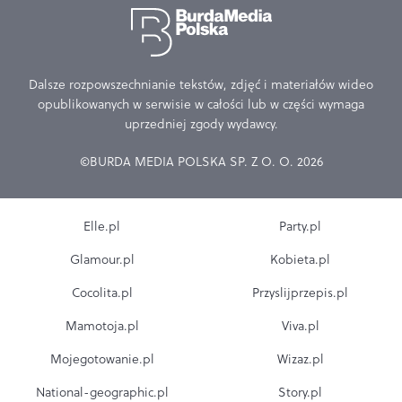
Dalsze rozpowszechnianie tekstów, zdjęć i materiałów wideo
opublikowanych w serwisie w całości lub w części wymaga
uprzedniej zgody wydawcy.
©BURDA MEDIA POLSKA SP. Z O. O. 2026
Elle.pl
Party.pl
Glamour.pl
Kobieta.pl
Cocolita.pl
Przyslijprzepis.pl
Mamotoja.pl
Viva.pl
Mojegotowanie.pl
Wizaz.pl
National-geographic.pl
Story.pl