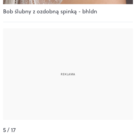
Bob ślubny z ozdobną spinką - bhldn
5 / 17