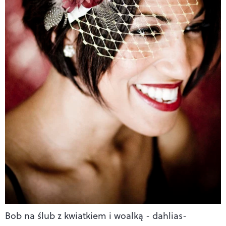
Bob na ślub z kwiatkiem i woalką - dahlias-