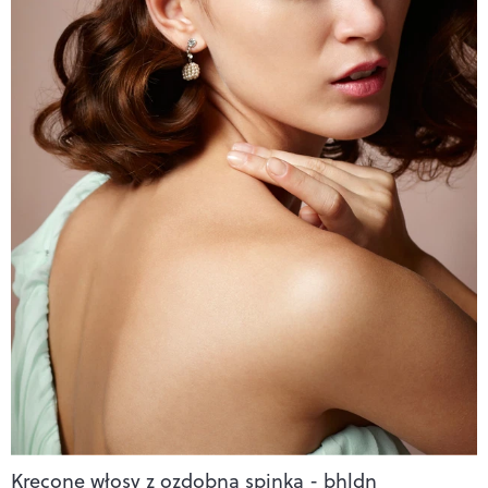
Krecone włosy z ozdobną spinką - bhldn