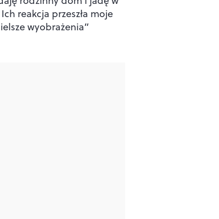
daję rodzinny dom i jadę w
 Ich reakcja przeszła moje
ielsze wyobrażenia”