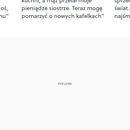
kuchni, a mąż przelał moje
sprze
oś,
pieniądze siostrze. Teraz mogę
świat.
emu”
pomarzyć o nowych kafelkach”
najśm