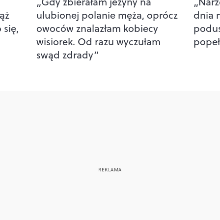
„Gdy zbierałam jeżyny na
„Narz
mąż
ulubionej polanie męża, oprócz
dnia 
 się,
owoców znalazłam kobiecy
podus
wisiorek. Od razu wyczułam
popeł
swąd zdrady”