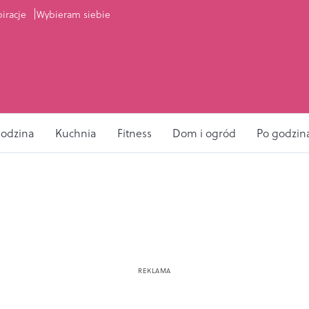
piracje
Wybieram siebie
odzina
Kuchnia
Fitness
Dom i ogród
Po godzin