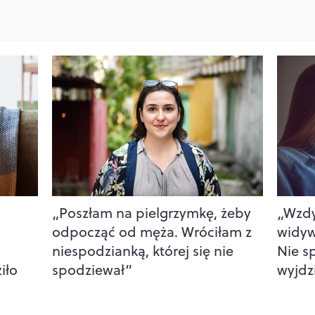
„Poszłam na pielgrzymkę, żeby
„Wzdy
odpocząć od męża. Wróciłam z
widyw
niespodzianką, której się nie
Nie s
iło
spodziewał”
wyjdz