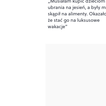
„Musiałam kupić dzieciom
ubrania na jesień, a były 
skąpił na alimenty. Okazało
że stać go na luksusowe
wakacje”