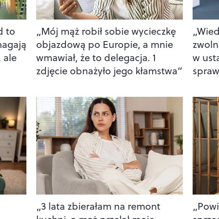
d to
„Mój mąż robił sobie wycieczkę
„Wied
magają
objazdową po Europie, a mnie
zwoln
 ale
wmawiał, że to delegacja. 1
w ust
zdjęcie obnażyło jego kłamstwa”
spraw
„3 lata zbierałam na remont
„Powi