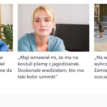
 w
„Mąż wmawiał mi, że ma na
„Na w
iel
koszuli plamę z jagodzianek.
wylic
nie da
Doskonale wiedziałam, kto ma
Zamias
taki kolor szminki”
oszcz