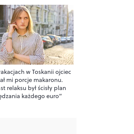
akacjach w Toskanii ojciec
zał mi porcje makaronu.
t relaksu był ścisły plan
ędzania każdego euro”