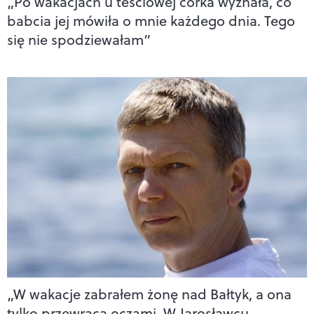
„Po wakacjach u teściowej córka wyznała, co
babcia jej mówiła o mnie każdego dnia. Tego
się nie spodziewałam”
„W wakacje zabrałem żonę nad Bałtyk, a ona
tylko przewraca oczami. W Jarosławcu