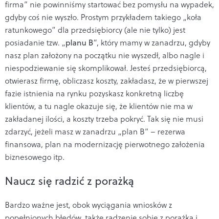
firma” nie powinniśmy startować bez pomysłu na wypadek,
gdyby coś nie wyszło. Prostym przykładem takiego „koła
ratunkowego” dla przedsiębiorcy (ale nie tylko) jest
posiadanie tzw. „
planu B
”, który mamy w zanadrzu, gdyby
nasz plan założony na początku nie wyszedł, albo nagle i
niespodziewanie się skomplikował. Jesteś przedsiębiorcą,
otwierasz firmę, obliczasz koszty, zakładasz, że w pierwszej
fazie istnienia na rynku pozyskasz konkretną liczbę
klientów, a tu nagle okazuje się, że klientów nie ma w
zakładanej ilości, a koszty trzeba pokryć. Tak się nie musi
zdarzyć, jeżeli masz w zanadrzu „plan B” – rezerwa
finansowa, plan na modernizację pierwotnego założenia
biznesowego itp.
Naucz się radzić z porażką
Bardzo ważne jest, obok wyciągania wniosków z
popełnionych błędów, także radzenie sobie z porażką i