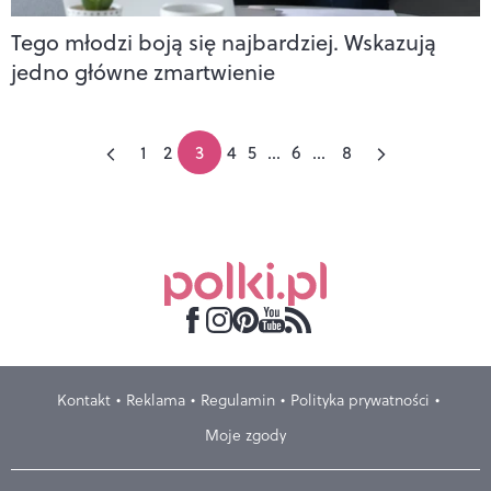
Tego młodzi boją się najbardziej. Wskazują
jedno główne zmartwienie
1
2
3
4
5
...
6
...
8
Kontakt
Reklama
Regulamin
Polityka prywatności
Moje zgody