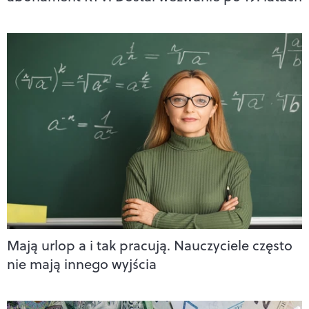
Mają urlop a i tak pracują. Nauczyciele często
nie mają innego wyjścia