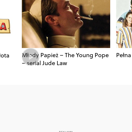
Młody Papież – The Young Pope
Pełna
łota
– serial Jude Law