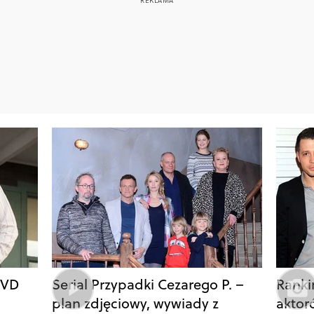
DVD
Serial Przypadki Cezarego P. –
Ranki
plan zdjęciowy, wywiady z
aktor