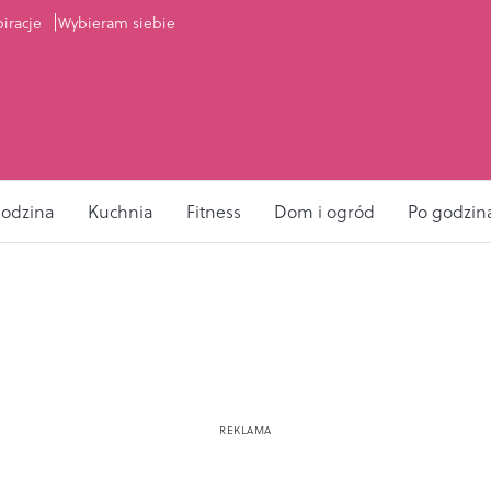
piracje
Wybieram siebie
odzina
Kuchnia
Fitness
Dom i ogród
Po godzin