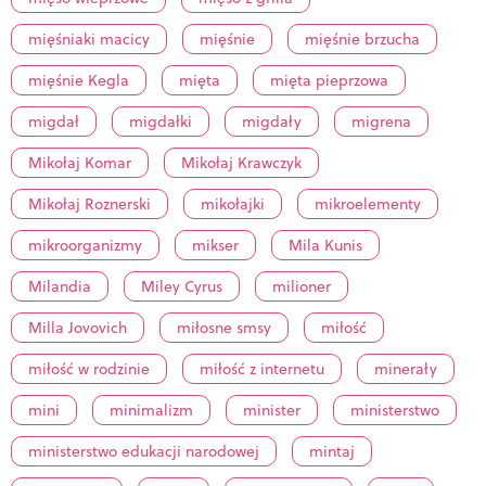
mięśniaki macicy
mięśnie
mięśnie brzucha
mięśnie Kegla
mięta
mięta pieprzowa
migdał
migdałki
migdały
migrena
Mikołaj Komar
Mikołaj Krawczyk
Mikołaj Roznerski
mikołajki
mikroelementy
mikroorganizmy
mikser
Mila Kunis
Milandia
Miley Cyrus
milioner
Milla Jovovich
miłosne smsy
miłość
miłość w rodzinie
miłość z internetu
minerały
mini
minimalizm
minister
ministerstwo
ministerstwo edukacji narodowej
mintaj