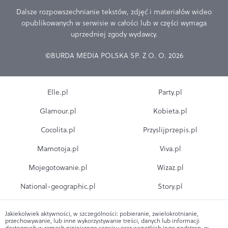
Dalsze rozpowszechnianie tekstów, zdjęć i materiałów wideo
opublikowanych w serwisie w całości lub w części wymaga
uprzedniej zgody wydawcy.
©BURDA MEDIA POLSKA SP. Z O. O. 2026
Elle.pl
Party.pl
Glamour.pl
Kobieta.pl
Cocolita.pl
Przyslijprzepis.pl
Mamotoja.pl
Viva.pl
Mojegotowanie.pl
Wizaz.pl
National-geographic.pl
Story.pl
Jakiekolwiek aktywności, w szczególności: pobieranie, zwielokrotnianie,
przechowywanie, lub inne wykorzystywanie treści, danych lub informacji
dostępnych w ramach niniejszego serwisu oraz wszystkich jego podstron, w