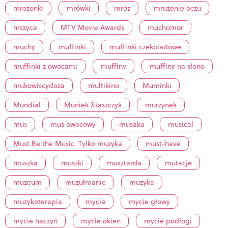
mrożonki
mrówki
mróz
mrużenie oczu
mszyce
MTV Movie Awards
muchomor
muchy
muffinki
muffinki czekoladowe
muffinki z owocami
muffiny
muffiny na słono
mukowiscydoza
multikino
Muminki
Mundial
Muniek Staszczyk
murzynek
mus
mus owocowy
musaka
musical
Must Be the Music. Tylko muzyka
must-have
muszka
muszki
musztarda
mutacje
muzeum
muzułmanie
muzyka
muzykoterapia
mycie
mycie głowy
mycie naczyń
mycie okien
mycie podłogi