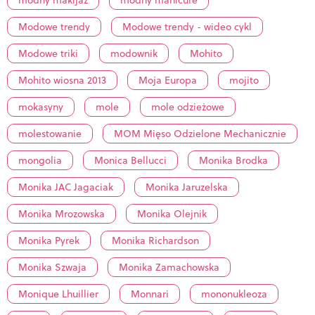
modny makijaż
modny manicure
Modowe trendy
Modowe trendy - wideo cykl
Modowe triki
modownik
Mohito
Mohito wiosna 2013
Moja Europa
mojito
mokasyny
mole
mole odzieżowe
molestowanie
MOM Mięso Odzielone Mechanicznie
mongolia
Monica Bellucci
Monika Brodka
Monika JAC Jagaciak
Monika Jaruzelska
Monika Mrozowska
Monika Olejnik
Monika Pyrek
Monika Richardson
Monika Szwaja
Monika Zamachowska
Monique Lhuillier
Monnari
mononukleoza