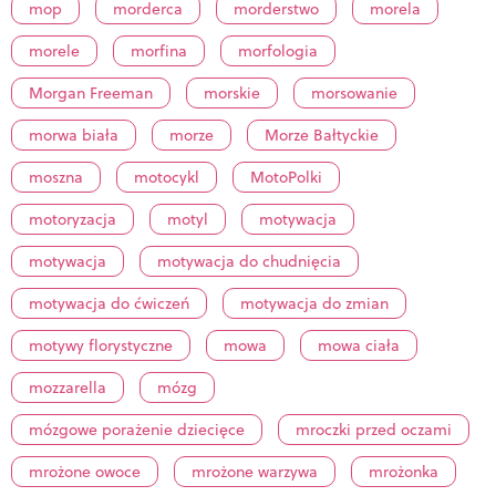
mop
morderca
morderstwo
morela
morele
morfina
morfologia
Morgan Freeman
morskie
morsowanie
morwa biała
morze
Morze Bałtyckie
moszna
motocykl
MotoPolki
motoryzacja
motyl
motywacja
motywacja
motywacja do chudnięcia
motywacja do ćwiczeń
motywacja do zmian
motywy florystyczne
mowa
mowa ciała
mozzarella
mózg
mózgowe porażenie dziecięce
mroczki przed oczami
mrożone owoce
mrożone warzywa
mrożonka