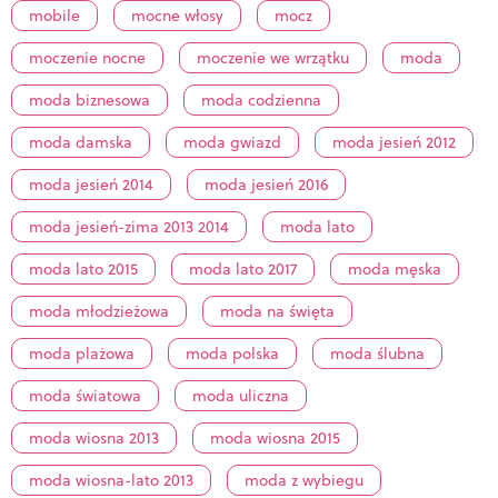
mobile
mocne włosy
mocz
moczenie nocne
moczenie we wrzątku
moda
moda biznesowa
moda codzienna
moda damska
moda gwiazd
moda jesień 2012
moda jesień 2014
moda jesień 2016
moda jesień-zima 2013 2014
moda lato
moda lato 2015
moda lato 2017
moda męska
moda młodzieżowa
moda na święta
moda plażowa
moda polska
moda ślubna
moda światowa
moda uliczna
moda wiosna 2013
moda wiosna 2015
moda wiosna-lato 2013
moda z wybiegu