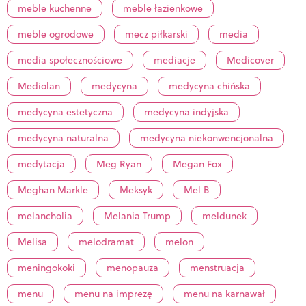
meble kuchenne
meble łazienkowe
meble ogrodowe
mecz piłkarski
media
media społecznościowe
mediacje
Medicover
Mediolan
medycyna
medycyna chińska
medycyna estetyczna
medycyna indyjska
medycyna naturalna
medycyna niekonwencjonalna
medytacja
Meg Ryan
Megan Fox
Meghan Markle
Meksyk
Mel B
melancholia
Melania Trump
meldunek
Melisa
melodramat
melon
meningokoki
menopauza
menstruacja
menu
menu na imprezę
menu na karnawał