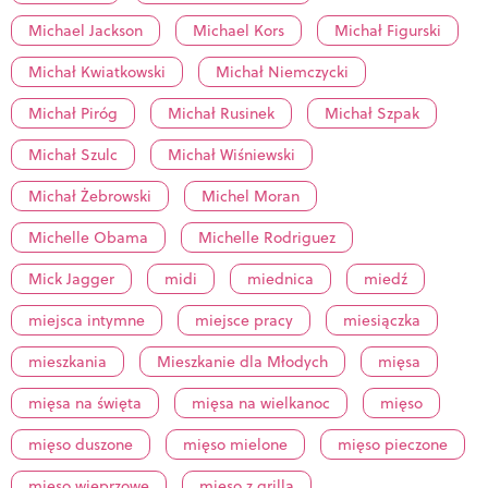
Michael Jackson
Michael Kors
Michał Figurski
Michał Kwiatkowski
Michał Niemczycki
Michał Piróg
Michał Rusinek
Michał Szpak
Michał Szulc
Michał Wiśniewski
Michał Żebrowski
Michel Moran
Michelle Obama
Michelle Rodriguez
Mick Jagger
midi
miednica
miedź
miejsca intymne
miejsce pracy
miesiączka
mieszkania
Mieszkanie dla Młodych
mięsa
mięsa na święta
mięsa na wielkanoc
mięso
mięso duszone
mięso mielone
mięso pieczone
mięso wieprzowe
mięso z grilla