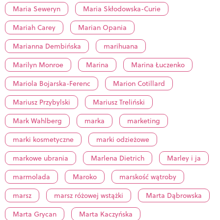
Maria Seweryn
Maria Skłodowska-Curie
Mariah Carey
Marian Opania
Marianna Dembińska
marihuana
Marilyn Monroe
Marina
Marina Łuczenko
Mariola Bojarska-Ferenc
Marion Cotillard
Mariusz Przybylski
Mariusz Treliński
Mark Wahlberg
marka
marketing
marki kosmetyczne
marki odzieżowe
markowe ubrania
Marlena Dietrich
Marley i ja
marmolada
Maroko
marskość wątroby
marsz
marsz różowej wstążki
Marta Dąbrowska
Marta Grycan
Marta Kaczyńska