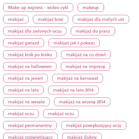
Make-up express - wideo cykl
makeup
makijaż
makijaż brwi
makijaż dla małych ust
makijaż dla zielonych oczu
makijaż do pracy
makijaż gwiazd
makijaż jak z pokazu
makijaż krok po kroku
makijaż na co dzień
makijaż na halloween
makijaż na imprezę
makijaż na jesień
makijaż na karnawał
makijaż na lato
makijaż na lato 2014
makijaż na wesele
makijaż na wiosnę 2014
makijaż oczu
makijaż oczu
makijaż permanentny
makijaż powiększający oczy
makijaż rozświetlający
makijaż ślubny