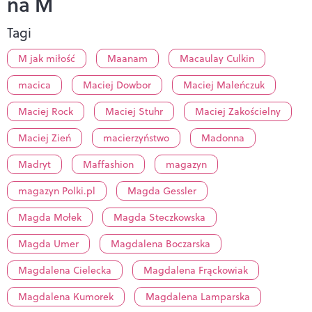
na M
Tagi
M jak miłość
Maanam
Macaulay Culkin
macica
Maciej Dowbor
Maciej Maleńczuk
Maciej Rock
Maciej Stuhr
Maciej Zakościelny
Maciej Zień
macierzyństwo
Madonna
Madryt
Maffashion
magazyn
magazyn Polki.pl
Magda Gessler
Magda Mołek
Magda Steczkowska
Magda Umer
Magdalena Boczarska
Magdalena Cielecka
Magdalena Frąckowiak
Magdalena Kumorek
Magdalena Lamparska