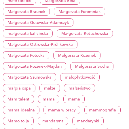
małe torebki
Małgorzata Bela
Małgorzata Braunek
Małgorzata Foremniak
Małgorzata Gutowska-Adamczyk
małgorzata kalicińska
Małgorzata Kożuchowska
Małgorzata Ostrowska-Królikowska
Małgorzata Potocka
Małgorzata Rozenek
Małgorzata Rozenek-Majdan
Małgorzata Socha
Małgorzata Szumowska
małopłytkowość
małpia ospa
małże
małżeństwo
Mam talent
mama
mama
mama idealna
mama w pracy
mammografia
Mamo to ja
mandaryna
mandarynki