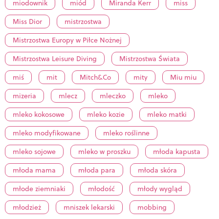
miodownik
miód
Miranda Kerr
miss
Miss Dior
mistrzostwa
Mistrzostwa Europy w Piłce Nożnej
Mistrzostwa Leisure Diving
Mistrzostwa Świata
miś
mit
Mitch&Co
mity
Miu miu
mizeria
mlecz
mleczko
mleko
mleko kokosowe
mleko kozie
mleko matki
mleko modyfikowane
mleko roślinne
mleko sojowe
mleko w proszku
młoda kapusta
młoda mama
młoda para
młoda skóra
młode ziemniaki
młodość
młody wygląd
młodzież
mniszek lekarski
mobbing