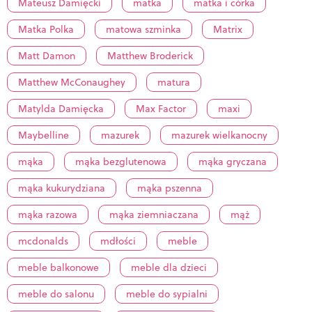
Mateusz Damięcki
matka
matka i córka
Matka Polka
matowa szminka
Matrix
Matt Damon
Matthew Broderick
Matthew McConaughey
matura
Matylda Damięcka
Max Factor
maxi
Maybelline
mazurek
mazurek wielkanocny
mąka
mąka bezglutenowa
mąka gryczana
mąka kukurydziana
mąka pszenna
mąka razowa
mąka ziemniaczana
mąż
mcdonalds
mdłości
meble
meble balkonowe
meble dla dzieci
meble do salonu
meble do sypialni