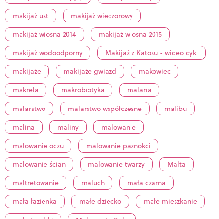
makijaż ust
makijaż wieczorowy
makijaż wiosna 2014
makijaż wiosna 2015
makijaż wodoodporny
Makijaż z Katosu - wideo cykl
makijaże
makijaże gwiazd
makowiec
makrela
makrobiotyka
malaria
malarstwo
malarstwo współczesne
malibu
malina
maliny
malowanie
malowanie oczu
malowanie paznokci
malowanie ścian
malowanie twarzy
Malta
maltretowanie
maluch
mała czarna
mała łazienka
małe dziecko
małe mieszkanie