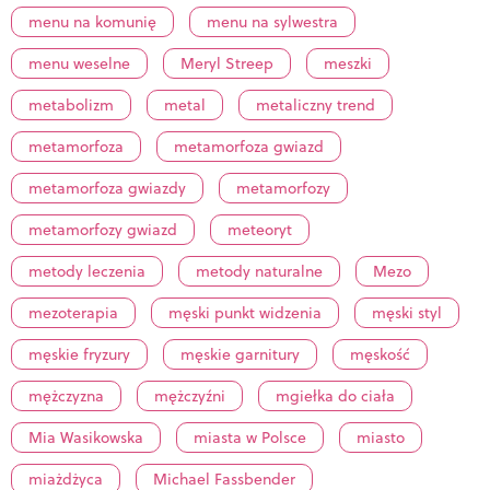
menu na komunię
menu na sylwestra
menu weselne
Meryl Streep
meszki
metabolizm
metal
metaliczny trend
metamorfoza
metamorfoza gwiazd
metamorfoza gwiazdy
metamorfozy
metamorfozy gwiazd
meteoryt
metody leczenia
metody naturalne
Mezo
mezoterapia
męski punkt widzenia
męski styl
męskie fryzury
męskie garnitury
męskość
mężczyzna
mężczyźni
mgiełka do ciała
Mia Wasikowska
miasta w Polsce
miasto
miażdżyca
Michael Fassbender