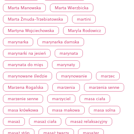
Marta Manowska
Marta Wierzbicka
Marta Żmuda-Trzebiatowska
martini
Martyna Wojciechowska
Maryla Rodowicz
marynarka
marynarka damska
marynarki na jesień
marynata
marynata do mięs
marynaty
marynowane śledzie
marynowanie
marzec
Marzena Rogalska
marzenia
marzenia senne
marzenie senne
marzyciel
masa ciała
masa krówkowa
masa makowa
masa solna
masaż
masaż ciała
masaż relaksacyjny
masaż stóp
masaż twarzy
masażer