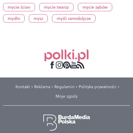
mycie ścian
mycie twarzy
mycie zębów
mydło
mysz
myśli samobójcze
Kontakt
Reklama
Regulamin
Polityka prywatności
Moje zgody