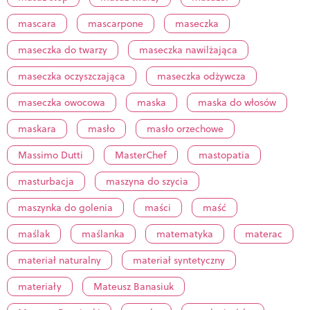
mascara
mascarpone
maseczka
maseczka do twarzy
maseczka nawilżająca
maseczka oczyszczająca
maseczka odżywcza
maseczka owocowa
maska
maska do włosów
maskara
masło
masło orzechowe
Massimo Dutti
MasterChef
mastopatia
masturbacja
maszyna do szycia
maszynka do golenia
maści
maść
maślak
maślanka
matematyka
materac
materiał naturalny
materiał syntetyczny
materiały
Mateusz Banasiuk