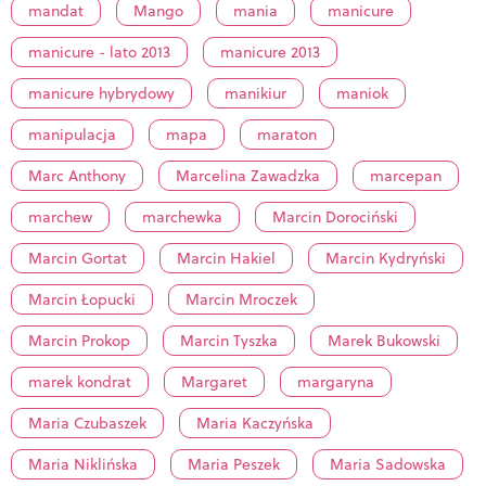
mandat
Mango
mania
manicure
manicure - lato 2013
manicure 2013
manicure hybrydowy
manikiur
maniok
manipulacja
mapa
maraton
Marc Anthony
Marcelina Zawadzka
marcepan
marchew
marchewka
Marcin Dorociński
Marcin Gortat
Marcin Hakiel
Marcin Kydryński
Marcin Łopucki
Marcin Mroczek
Marcin Prokop
Marcin Tyszka
Marek Bukowski
marek kondrat
Margaret
margaryna
Maria Czubaszek
Maria Kaczyńska
Maria Niklińska
Maria Peszek
Maria Sadowska