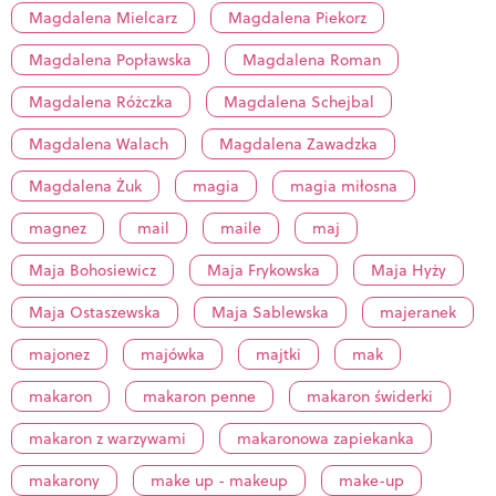
Magdalena Mielcarz
Magdalena Piekorz
Magdalena Popławska
Magdalena Roman
Magdalena Różczka
Magdalena Schejbal
Magdalena Walach
Magdalena Zawadzka
Magdalena Żuk
magia
magia miłosna
magnez
mail
maile
maj
Maja Bohosiewicz
Maja Frykowska
Maja Hyży
Maja Ostaszewska
Maja Sablewska
majeranek
majonez
majówka
majtki
mak
makaron
makaron penne
makaron świderki
makaron z warzywami
makaronowa zapiekanka
makarony
make up - makeup
make-up