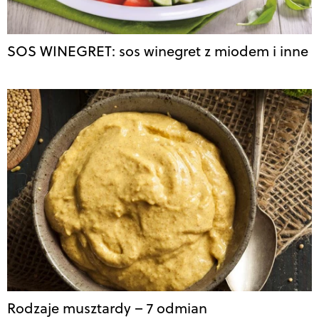
SOS WINEGRET: sos winegret z miodem i inne
Rodzaje musztardy – 7 odmian