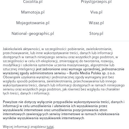
Cocolita.pl
Przyslijprzepis.pl
Mamotoja.pl
Viva.pl
Mojegotowanie.pl
Wizaz.pl
National-geographic.pl
Story.pl
Jakiekolwiek aktywności, w szczególności: pobieranie, zwielokrotnianie,
przechowywanie, lub inne wykorzystywanie treści, danych lub informacji
dostępnych w ramach niniejszego serwisu oraz wszystkich jego podstron, w
szczególności w celu ich eksploracji, zmierzającej do tworzenia, rozwoju,
modyfikacji i szkolenia systemów uczenia maszynowego, algorytmów lub
sztucznej inteligencji
jest zabronione oraz wymaga uprzedniej, jednoznacznie
wyrażonej zgody administratora serwisu – Burda Media Polska sp. z o.o.
Obowiązek uzyskania wyraźnej i jednoznacznej zgody wymagany jest bez
względu sposób pobierania, zwielokrotniania, przechowywania lub innego
wykorzystywania treści, danych lub informacji dostępnych w ramach niniejszego
serwisu oraz wszystkich jego podstron, jak również bez względu na charakter
tych treści, danych i informacji.
Powyższe nie dotyczy wyłącznie przypadków wykorzystywania treści, danych i
informacji w celu umożliwienia i ułatwienia ich wyszukiwania przez
wyszukiwarki internetowe oraz umożliwienia pozycjonowania stron
internetowych zawierających serwisy internetowe w ramach indeksowania
wyników wyszukiwania wyszukiwarek internetowych
Więcej informacji znajdziesz
tutaj
.