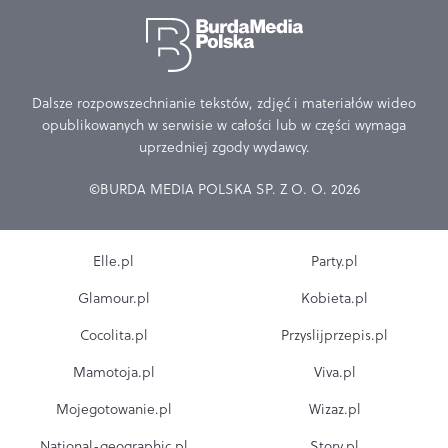
Dalsze rozpowszechnianie tekstów, zdjęć i materiałów wideo
opublikowanych w serwisie w całości lub w części wymaga
uprzedniej zgody wydawcy.
©BURDA MEDIA POLSKA SP. Z O. O. 2026
Elle.pl
Party.pl
Glamour.pl
Kobieta.pl
Cocolita.pl
Przyslijprzepis.pl
Mamotoja.pl
Viva.pl
Mojegotowanie.pl
Wizaz.pl
National-geographic.pl
Story.pl