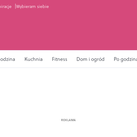
piracje
Wybieram siebie
odzina
Kuchnia
Fitness
Dom i ogród
Po godzin