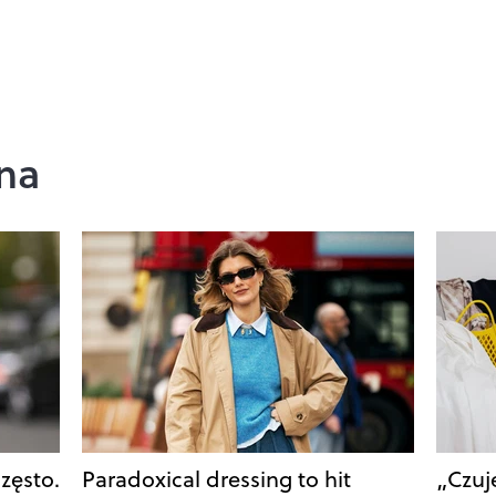
na
często.
Paradoxical dressing to hit
„Czuj