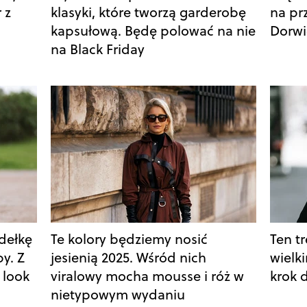
 z
klasyki, które tworzą garderobę
na prz
kapsułową. Będę polować na nie
Dorwi
na Black Friday
dełkę
Te kolory będziemy nosić
Ten tr
y. Z
jesienią 2025. Wśród nich
wielki
 look
viralowy mocha mousse i róż w
krok 
nietypowym wydaniu