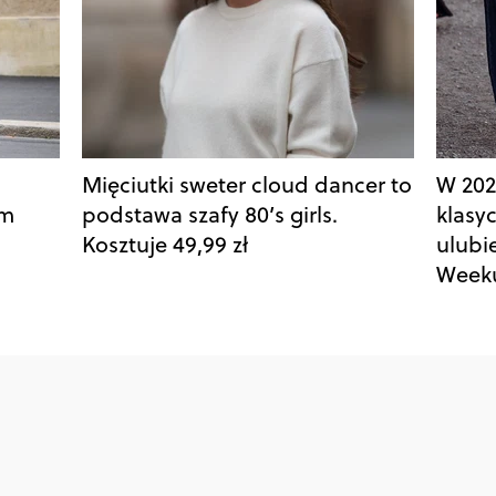
Mięciutki sweter cloud dancer to
W 202
ym
podstawa szafy 80’s girls.
klasyc
Kosztuje 49,99 zł
ulubie
Week