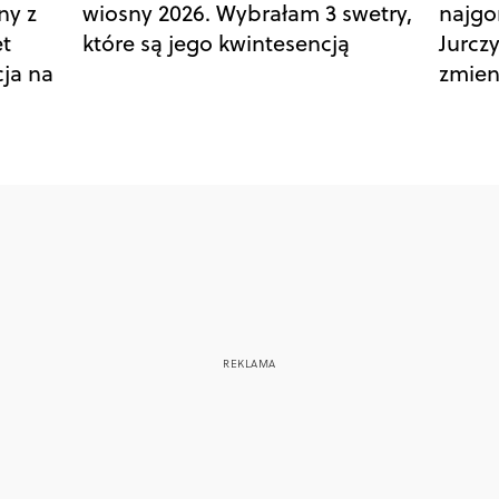
ny z
wiosny 2026. Wybrałam 3 swetry,
najgo
et
które są jego kwintesencją
Jurczy
cja na
zmien