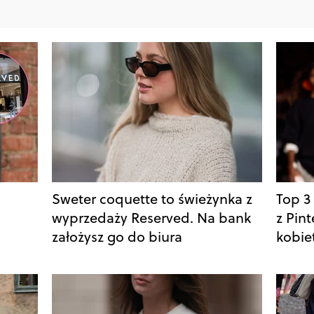
Sweter coquette to świeżynka z
Top 3
.
wyprzedaży Reserved. Na bank
z Pint
założysz go do biura
kobie