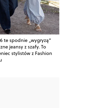
6 te spodnie „wygryzą”
zne jeansy z szafy. To
niec stylistów z Fashion
u