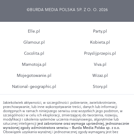
©BURDA MEDIA POLSKA SP. Z O. O. 2026
Elle.pl
Party.pl
Glamour.pl
Kobieta.pl
Cocolita.pl
Przyslijprzepis.pl
Mamotoja.pl
Viva.pl
Mojegotowanie.pl
Wizaz.pl
National-geographic.pl
Story.pl
Jakiekolwiek aktywności, w szczególności: pobieranie, zwielokrotnianie,
przechowywanie, lub inne wykorzystywanie treści, danych lub informacji
dostępnych w ramach niniejszego serwisu oraz wszystkich jego podstron, w
szczególności w celu ich eksploracji, zmierzającej do tworzenia, rozwoju,
modyfikacji i szkolenia systemów uczenia maszynowego, algorytmów lub
sztucznej inteligencji
jest zabronione oraz wymaga uprzedniej, jednoznacznie
wyrażonej zgody administratora serwisu – Burda Media Polska sp. z o.o.
Obowiązek uzyskania wyraźnej i jednoznacznej zgody wymagany jest bez