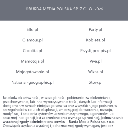
©BURDA MEDIA POLSKA SP. Z O. O. 2026
Elle.pl
Party.pl
Glamour.pl
Kobieta.pl
Cocolita.pl
Przyslijprzepis.pl
Mamotoja.pl
Viva.pl
Mojegotowanie.pl
Wizaz.pl
National-geographic.pl
Story.pl
Jakiekolwiek aktywności, w szczególności: pobieranie, zwielokrotnianie,
przechowywanie, lub inne wykorzystywanie treści, danych lub informacji
dostępnych w ramach niniejszego serwisu oraz wszystkich jego podstron, w
szczególności w celu ich eksploracji, zmierzającej do tworzenia, rozwoju,
modyfikacji i szkolenia systemów uczenia maszynowego, algorytmów lub
sztucznej inteligencji
jest zabronione oraz wymaga uprzedniej, jednoznacznie
wyrażonej zgody administratora serwisu – Burda Media Polska sp. z o.o.
Obowiązek uzyskania wyraźnej i jednoznacznej zgody wymagany jest bez