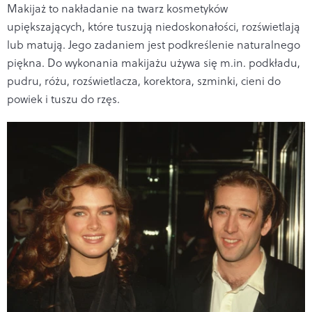
Makijaż to nakładanie na twarz kosmetyków
upiększających, które tuszują niedoskonałości, rozświetlają
lub matują. Jego zadaniem jest podkreślenie naturalnego
piękna. Do wykonania makijażu używa się m.in. podkładu,
pudru, różu, rozświetlacza, korektora, szminki, cieni do
powiek i tuszu do rzęs.