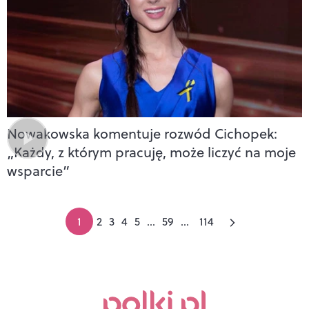
Nowakowska komentuje rozwód Cichopek:
„Każdy, z którym pracuję, może liczyć na moje
wsparcie”
1
2
3
4
5
...
59
...
114