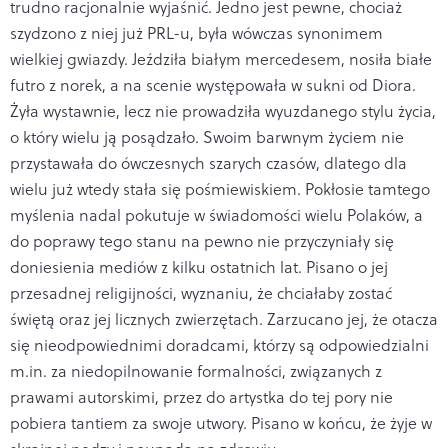
trudno racjonalnie wyjaśnić. Jedno jest pewne, chociaż
szydzono z niej już PRL-u, była wówczas synonimem
wielkiej gwiazdy. Jeździła białym mercedesem, nosiła białe
futro z norek, a na scenie występowała w sukni od Diora.
Żyła wystawnie, lecz nie prowadziła wyuzdanego stylu życia,
o który wielu ją posądzało. Swoim barwnym życiem nie
przystawała do ówczesnych szarych czasów, dlatego dla
wielu już wtedy stała się pośmiewiskiem. Pokłosie tamtego
myślenia nadal pokutuje w świadomości wielu Polaków, a
do poprawy tego stanu na pewno nie przyczyniały się
doniesienia mediów z kilku ostatnich lat. Pisano o jej
przesadnej religijności, wyznaniu, że chciałaby zostać
świętą oraz jej licznych zwierzętach. Zarzucano jej, że otacza
się nieodpowiednimi doradcami, którzy są odpowiedzialni
m.in. za niedopilnowanie formalności, związanych z
prawami autorskimi, przez do artystka do tej pory nie
pobiera tantiem za swoje utwory. Pisano w końcu, że żyje w