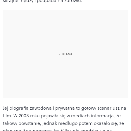
skrajnej nędzy i poupada na zdrowiu.
Jej biografia zawodowa i prywatna to gotowy scenariusz na
film. W 2008 roku pojawiła się w mediach informacja, że
takowy powstanie, jednak niedługo potem okazało się, że
plan spalił na panewce, bo Villas nie zgodziła się na