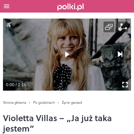
0:00 / 2:15
Strona główna
Po godzinach
Życie gwiazd
Violetta Villas – „Ja już taka
jestem”