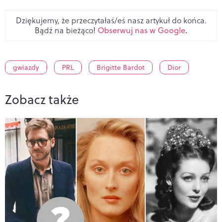
Dziękujemy, że przeczytałaś/eś nasz artykuł do końca.
Bądź na bieżąco!
Obserwuj nas w Google
.
gwiazdy
PRL
Brigitte Bardot
Dior
Zobacz także