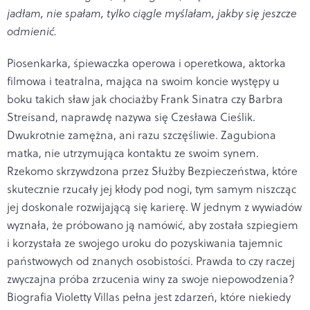
jadłam, nie spałam, tylko ciągle myślałam, jakby się jeszcze
odmienić.
Piosenkarka, śpiewaczka operowa i operetkowa, aktorka
filmowa i teatralna, mająca na swoim koncie występy u
boku takich sław jak chociażby Frank Sinatra czy Barbra
Streisand, naprawdę nazywa się Czesława Cieślik.
Dwukrotnie zamężna, ani razu szczęśliwie. Zagubiona
matka, nie utrzymująca kontaktu ze swoim synem.
Rzekomo skrzywdzona przez Służby Bezpieczeństwa, które
skutecznie rzucały jej kłody pod nogi, tym samym niszcząc
jej doskonale rozwijającą się karierę. W jednym z wywiadów
wyznała, że próbowano ją namówić, aby została szpiegiem
i korzystała ze swojego uroku do pozyskiwania tajemnic
państwowych od znanych osobistości. Prawda to czy raczej
zwyczajna próba zrzucenia winy za swoje niepowodzenia?
Biografia Violetty Villas pełna jest zdarzeń, które niekiedy