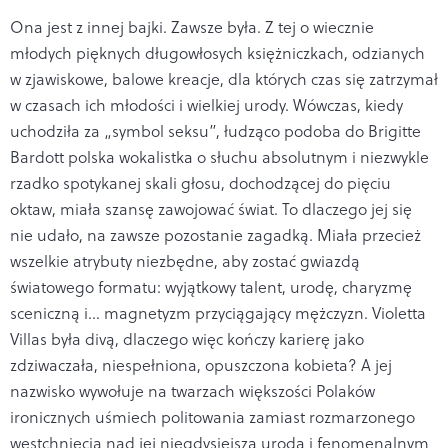
Ona jest z innej bajki. Zawsze była. Z tej o wiecznie
młodych pięknych długowłosych księżniczkach, odzianych
w zjawiskowe, balowe kreacje, dla których czas się zatrzymał
w czasach ich młodości i wielkiej urody. Wówczas, kiedy
uchodziła za „symbol seksu”, łudząco podoba do Brigitte
Bardott polska wokalistka o słuchu absolutnym i niezwykle
rzadko spotykanej skali głosu, dochodzącej do pięciu
oktaw, miała szansę zawojować świat. To dlaczego jej się
nie udało, na zawsze pozostanie zagadką. Miała przecież
wszelkie atrybuty niezbędne, aby zostać gwiazdą
światowego formatu: wyjątkowy talent, urodę, charyzmę
sceniczną i... magnetyzm przyciągający mężczyzn. Violetta
Villas była divą, dlaczego więc kończy karierę jako
zdziwaczała, niespełniona, opuszczona kobieta? A jej
nazwisko wywołuje na twarzach większości Polaków
ironicznych uśmiech politowania zamiast rozmarzonego
westchnięcia nad jej niegdysiejszą urodą i fenomenalnym