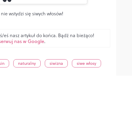
 nie wstydzi się siwych włosów!
ś/eś nasz artykuł do końca. Bądź na bieżąco!
erwuj nas w Google
.
sin
naturalny
siwizna
siwe włosy