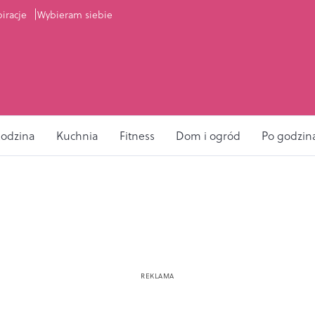
piracje
Wybieram siebie
odzina
Kuchnia
Fitness
Dom i ogród
Po godzin