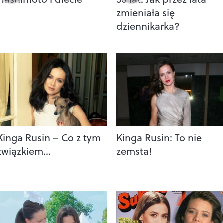
zmieniała się
dziennikarka?
Kinga Rusin – Co z tym
Kinga Rusin: To nie
związkiem…
zemsta!