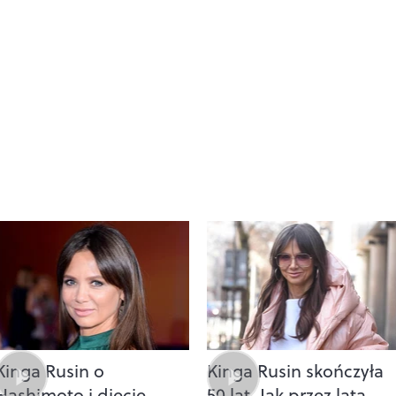
Kinga Rusin o
Kinga Rusin skończyła
Hashimoto i diecie
50 lat. Jak przez lata