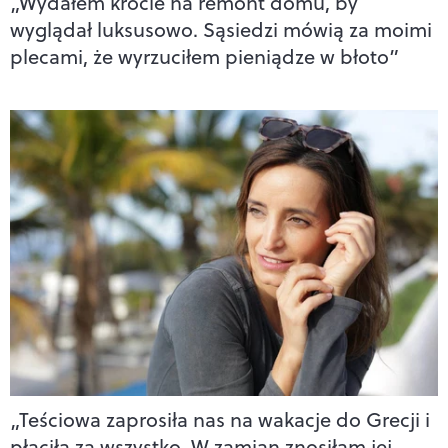
„Wydałem krocie na remont domu, by
wyglądał luksusowo. Sąsiedzi mówią za moimi
plecami, że wyrzuciłem pieniądze w błoto”
„Teściowa zaprosiła nas na wakacje do Grecji i
płaciła za wszystko. W zamian znosiłam jej