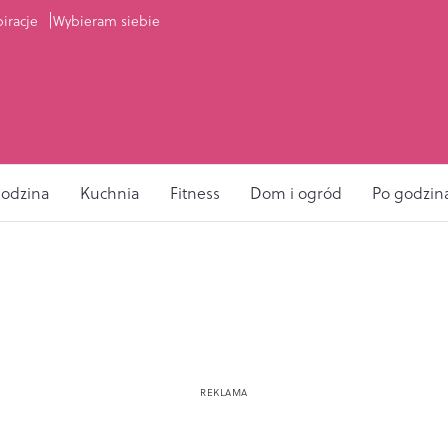
piracje
Wybieram siebie
odzina
Kuchnia
Fitness
Dom i ogród
Po godzin