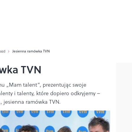
iazd
Jesienna ramówka TVN
ówka TVN
u „Mam talent”, prezentując swoje
enty i talenty, które dopiero odkryjemy –
, jesienna ramówka TVN.