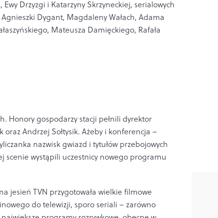
 Ewy Drzyzgi i Katarzyny Skrzyneckiej, serialowych
l, Agnieszki Dygant, Magdaleny Wałach, Adama
 Małaszyńskiego, Mateusza Damięckiego, Rafała
ch. Honory gospodarzy stacji pełnili dyrektor
raz Andrzej Sołtysik. Ażeby i konferencja –
yliczanka nazwisk gwiazd i tytułów przebojowych
j scenie wystąpili uczestnicy nowego programu
na jesień TVN przygotowała wielkie filmowe
inowego do telewizji, sporo seriali – zarówno
rzy największe programy rozrywkowe, obecne w