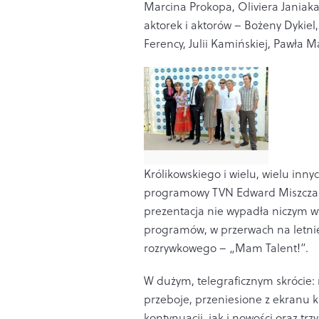
Marcina Prokopa, Oliviera Janiaka,
aktorek i aktorów – Bożeny Dykie
Ferency, Julii Kamińskiej, Pawła
Królikowskiego i wielu, wielu inny
programowy TVN Edward Miszczak o
prezentacja nie wypadła niczym w
programów, w przerwach na letnie
rozrywkowego – „Mam Talent!”.
W dużym, telegraficznym skrócie: 
przeboje, przeniesione z ekranu k
kontynuacji, jak i nowości oraz t