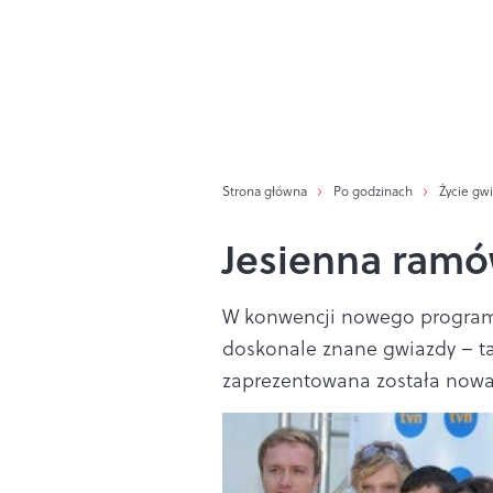
Strona główna
Po godzinach
Życie gw
Jesienna ram
W konwencji nowego program
doskonale znane gwiazdy – tal
zaprezentowana została nowa