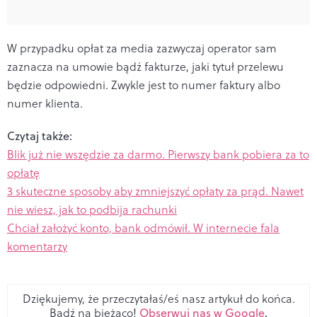
W przypadku opłat za media zazwyczaj operator sam
zaznacza na umowie bądź fakturze, jaki tytuł przelewu
będzie odpowiedni. Zwykle jest to numer faktury albo
numer klienta.
Czytaj także:
Blik już nie wszędzie za darmo. Pierwszy bank pobiera za to
opłatę
3 skuteczne sposoby aby zmniejszyć opłaty za prąd. Nawet
nie wiesz, jak to podbija rachunki
Chciał założyć konto, bank odmówił. W internecie fala
komentarzy
Dziękujemy, że przeczytałaś/eś nasz artykuł do końca.
Bądź na bieżąco!
Obserwuj nas w Google
.