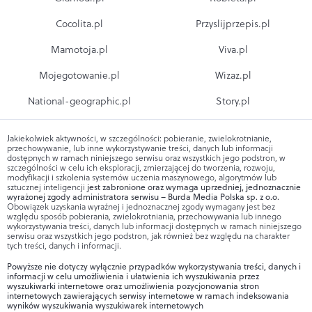
Cocolita.pl
Przyslijprzepis.pl
Mamotoja.pl
Viva.pl
Mojegotowanie.pl
Wizaz.pl
National-geographic.pl
Story.pl
Jakiekolwiek aktywności, w szczególności: pobieranie, zwielokrotnianie,
przechowywanie, lub inne wykorzystywanie treści, danych lub informacji
dostępnych w ramach niniejszego serwisu oraz wszystkich jego podstron, w
szczególności w celu ich eksploracji, zmierzającej do tworzenia, rozwoju,
modyfikacji i szkolenia systemów uczenia maszynowego, algorytmów lub
sztucznej inteligencji
jest zabronione oraz wymaga uprzedniej, jednoznacznie
wyrażonej zgody administratora serwisu – Burda Media Polska sp. z o.o.
Obowiązek uzyskania wyraźnej i jednoznacznej zgody wymagany jest bez
względu sposób pobierania, zwielokrotniania, przechowywania lub innego
wykorzystywania treści, danych lub informacji dostępnych w ramach niniejszego
serwisu oraz wszystkich jego podstron, jak również bez względu na charakter
tych treści, danych i informacji.
Powyższe nie dotyczy wyłącznie przypadków wykorzystywania treści, danych i
informacji w celu umożliwienia i ułatwienia ich wyszukiwania przez
wyszukiwarki internetowe oraz umożliwienia pozycjonowania stron
internetowych zawierających serwisy internetowe w ramach indeksowania
wyników wyszukiwania wyszukiwarek internetowych