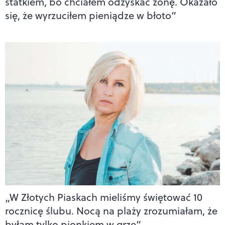
statkiem, bo chciałem odzyskać żonę. Okazało
się, że wyrzuciłem pieniądze w błoto”
„W Złotych Piaskach mieliśmy świętować 10
rocznicę ślubu. Nocą na plaży zrozumiałam, że
byłam tylko pionkiem w grze”