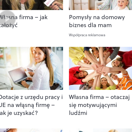
Własna firma – jak
Pomysły na domowy
założyć
biznes dla mam
Współpraca reklamowa
Dotacje z urzędu pracy i
Własna firma – otaczaj
UE na włąsną firmę –
się motywującymi
jak je uzyskać?
ludźmi