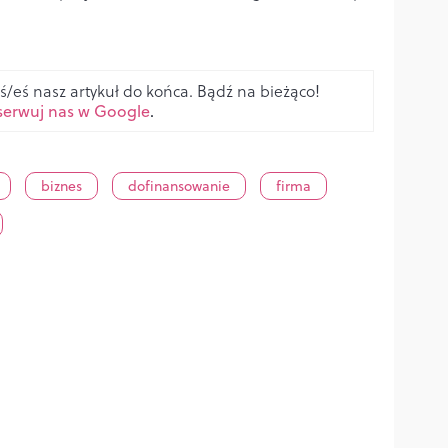
ś/eś nasz artykuł do końca. Bądź na bieżąco!
erwuj nas w Google
.
biznes
dofinansowanie
firma