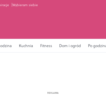
piracje
Wybieram siebie
odzina
Kuchnia
Fitness
Dom i ogród
Po godzin