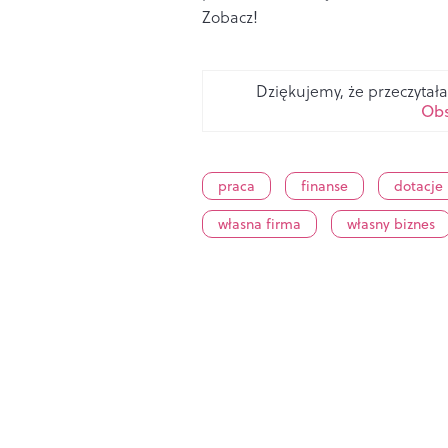
Zobacz!
Dziękujemy, że przeczytała
Obs
praca
finanse
dotacje
własna firma
własny biznes