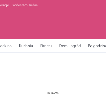
piracje
Wybieram siebie
odzina
Kuchnia
Fitness
Dom i ogród
Po godzin