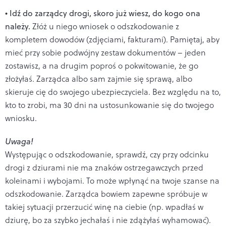
• Idź do zarządcy drogi, skoro już wiesz, do kogo ona
należy.
Złóż u niego wniosek o odszkodowanie z
kompletem dowodów (zdjęciami, fakturami). Pamiętaj, aby
mieć przy sobie podwójny zestaw dokumentów – jeden
zostawisz, a na drugim poproś o pokwitowanie, że go
złożyłaś. Zarządca albo sam zajmie się sprawą, albo
skieruje cię do swojego ubezpieczyciela. Bez względu na to,
kto to zrobi, ma 30 dni na ustosunkowanie się do twojego
wniosku.
Uwaga!
Występując o odszkodowanie, sprawdź, czy przy odcinku
drogi z dziurami nie ma znaków ostrzegawczych przed
koleinami i wybojami. To może wpłynąć na twoje szanse na
odszkodowanie. Zarządca bowiem zapewne spróbuje w
takiej sytuacji przerzucić winę na ciebie (np. wpadłaś w
dziurę, bo za szybko jechałaś i nie zdążyłaś wyhamować).