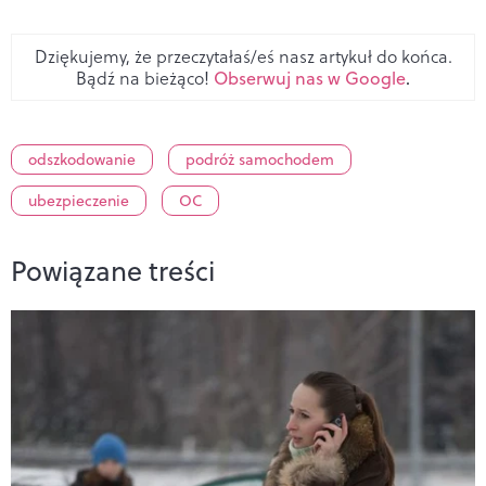
Dziękujemy, że przeczytałaś/eś nasz artykuł do końca.
Bądź na bieżąco!
Obserwuj nas w Google
.
odszkodowanie
podróż samochodem
ubezpieczenie
OC
Powiązane treści