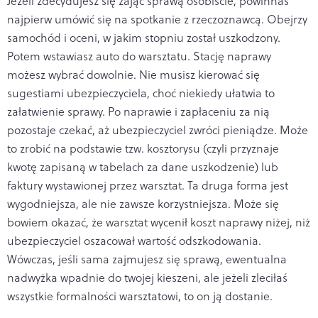
Jeżeli zdecydujesz się zająć sprawą osobiście, powinnaś
najpierw umówić się na spotkanie z rzeczoznawcą. Obejrzy
samochód i oceni, w jakim stopniu został uszkodzony.
Potem wstawiasz auto do warsztatu. Stację naprawy
możesz wybrać dowolnie. Nie musisz kierować się
sugestiami ubezpieczyciela, choć niekiedy ułatwia to
załatwienie sprawy. Po naprawie i zapłaceniu za nią
pozostaje czekać, aż ubezpieczyciel zwróci pieniądze. Może
to zrobić na podstawie tzw. kosztorysu (czyli przyznaje
kwotę zapisaną w tabelach za dane uszkodzenie) lub
faktury wystawionej przez warsztat. Ta druga forma jest
wygodniejsza, ale nie zawsze korzystniejsza. Może się
bowiem okazać, że warsztat wycenił koszt naprawy niżej, niż
ubezpieczyciel oszacował wartość odszkodowania.
Wówczas, jeśli sama zajmujesz się sprawą, ewentualna
nadwyżka wpadnie do twojej kieszeni, ale jeżeli zleciłaś
wszystkie formalności warsztatowi, to on ją dostanie.