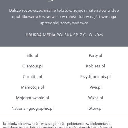
Dalsze rozpowszechnianie tekstów, zdjęć i materiałów wideo
opublikowanych w serwisie w całości lub w części wymaga
uprzedniej zgody wydawcy.
©BURDA MEDIA POLSKA SP. Z O. O. 2026
Elle.pl
Party.pl
Glamour.pl
Kobieta.pl
Cocolita.pl
Przyslijprzepis.pl
Mamotoja.pl
Viva.pl
Mojegotowanie.pl
Wizaz.pl
National-geographic.pl
Story.pl
Jakiekolwiek aktywności, w szczególności: pobieranie, zwielokrotnianie,
przechowywanie, lub inne wykorzystywanie treści, danych lub informacji